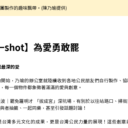
團製作的趣味飄帶。(陳乃瑜提供)
shot】為愛勇敢罷
民最深的愛
動開始，乃瑜的辦公室就陸續收到各地公民朋友們自行製作、協
，每一個物件都象徵著滿滿的愛與創意。
波｜罷免羅明才 「拔成宮」深坑場，有別於以往站路口、掃街
與者抽籤、一起同樂，甚至引發話題討論！
是台灣多元文化的成果，更是台灣公民力量的展現！這些創意