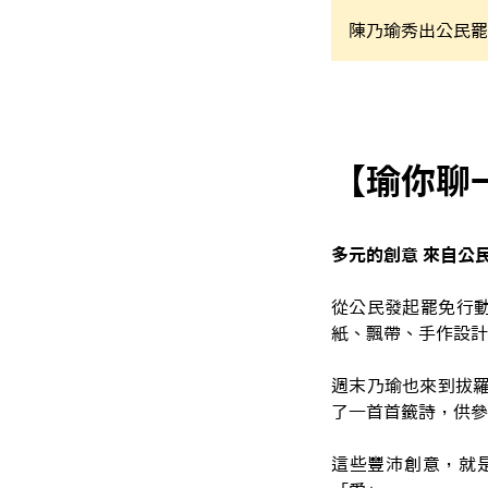
陳乃瑜秀出公民罷
【瑜你聊一
多元的創意 來自公
從公民發起罷免行
紙、飄帶、手作設計
週末乃瑜也來到拔羅
了一首首籤詩，供參
這些豐沛創意，就