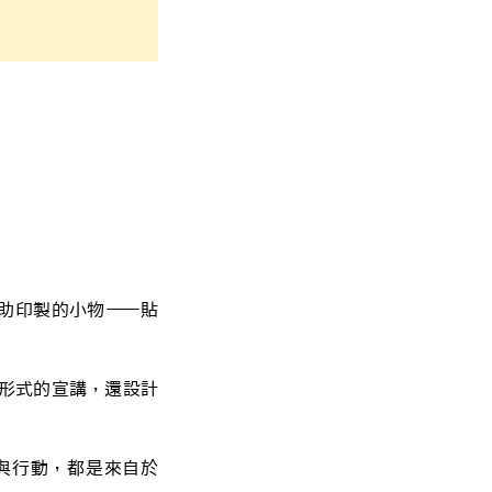
助印製的小物——貼
形式的宣講，還設計
與行動，都是來自於