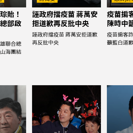
琮貽！
誣政府擋疫苗 蔣萬安
疫苗掮客
總部啟
拒道歉再反批中央
陳時中
誣政府擋疫苗 蔣萬安拒道歉
疫苗掮客詐
再反批中央
籲藍白道
雄聯合總
山海團結