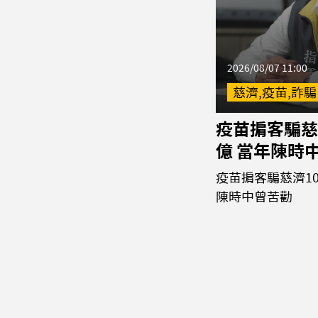
2026/08/07 11:00
慈濟,疫苗,詐騙
疫苗掮客騙慈
億 當年陳時
疫苗掮客騙慈濟10
陳時中曾苦勸