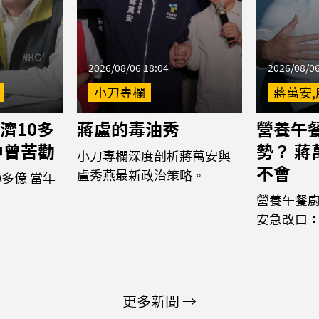
2026/08/06 18:04
2026/08/06
小刀專欄
蔣萬安,
濟10多
蔣盧的毒油秀
營養午
中曾苦勸
勢？ 
小刀專欄深度剖析蔣萬安與
不會
盧秀燕最新政治策略。
多億 當年
營養午餐廚
安急改口
更多新聞 →