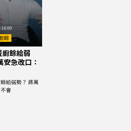
 16:00
廚餘
餐廚餘給弱
蔣萬安急改口：
餘給弱勢？ 蔣萬
：不會