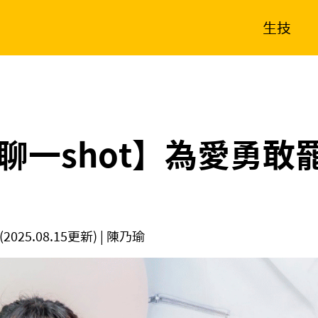
生技
消費生活
在地品牌
財經
健康
新南向
體育
聊一shot】為愛勇敢
(2025.08.15更新)
| 陳乃瑜