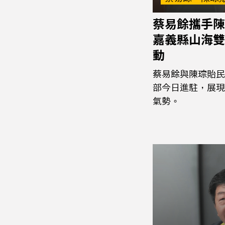
蔡易餘攜手陳
嘉義縣山海雙
動
蔡易餘與陳琮貽民
部今日進駐，展現
氣勢。