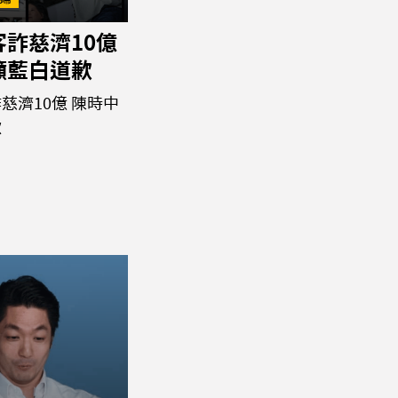
詐慈濟10億
籲藍白道歉
慈濟10億 陳時中
歉