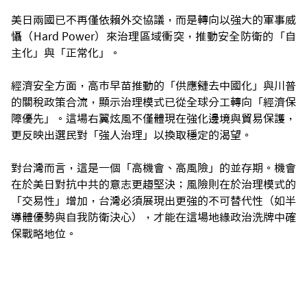
美日兩國已不再僅依賴外交協議，而是轉向以強大的軍事威
懾（Hard Power）來治理區域衝突，推動安全防衛的「自
主化」與「正常化」。
經濟安全方面，高市早苗推動的「供應鏈去中國化」與川普
的關稅政策合流，顯示治理模式已從全球分工轉向「經濟保
障優先」。這場右翼炫風不僅體現在強化邊境與貿易保護，
更反映出選民對「強人治理」以換取穩定的渴望。
對台灣而言，這是一個「高機會、高風險」的並存期。機會
在於美日對抗中共的意志更趨堅決；風險則在於治理模式的
「交易性」增加，台灣必須展現出更強的不可替代性（如半
導體優勢與自我防衛決心），才能在這場地緣政治洗牌中確
保戰略地位。