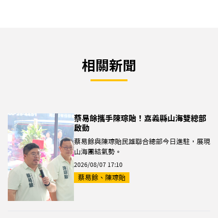
相關新聞
蔡易餘攜手陳琮貽！嘉義縣山海雙總部
啟動
蔡易餘與陳琮貽民雄聯合總部今日進駐，展現
山海團結氣勢。
2026/08/07 17:10
蔡易餘、陳琮貽