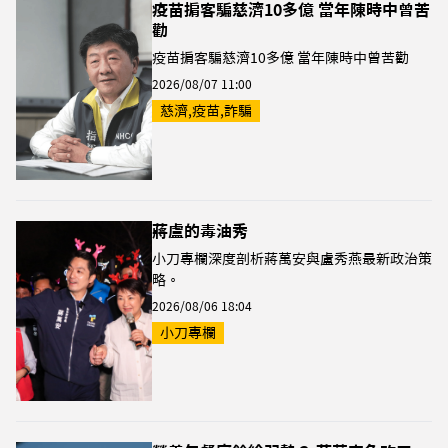
疫苗掮客騙慈濟10多億 當年陳時中曾苦
勸
疫苗掮客騙慈濟10多億 當年陳時中曾苦勸
2026/08/07 11:00
慈濟,疫苗,詐騙
蔣盧的毒油秀
小刀專欄深度剖析蔣萬安與盧秀燕最新政治策
略。
2026/08/06 18:04
小刀專欄