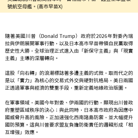
號航空母艦。(高市早苗X)
隨著美國川普（Donald Trump）政府於2026年對委內瑞
拉與伊朗展開軍事行動，以及日本高市早苗帶領自民黨取得
歷史性大勝，全球治理正式進入由「新保守主義」與「現實
主義」主導的深層轉向。
這股「向右轉」的浪潮標誌著多邊主義的式微，取而代之的
是以「實力」為核心的交易式外交與硬對抗格局，美日兩國
正透過軍事與經濟的雙重手段，重新定義地緣政治版圖。
在軍事領域，美國今年對委、伊兩國的行動，顯現出川普政
府重塑區域秩序的決心；與此同時，日本高市政府為因應中
國威脅升高的風險，正加速強化西南諸島防禦，並大幅提升
國防預算。這與川普要求盟友負擔防衛責任的邏輯形成「相
互增強」效應。