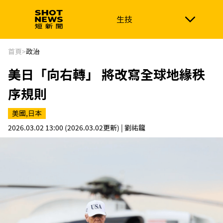
生技
生技
政治
消費生活
在地品牌
財經
健康
首頁
>
政治
美日「向右轉」 將改寫全球地緣秩
新南向
體育
序規則
美國,日本
2026.03.02 13:00
(2026.03.02更新)
| 劉祐龍