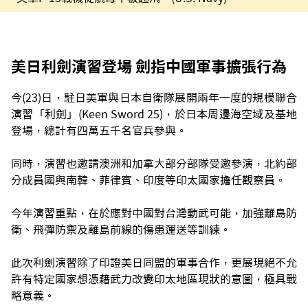
美日利劍演習登場 劍指中國軍事擴張行為
今(23)日，駐日美軍與日本自衛隊展開兩年一度的規模聯合
演習「利劍」(Keen Sword 25)，於日本周邊海空域及基地
登場，總計有四萬五千名官兵參與。
同時，演習也邀請澳洲和加拿大部分部隊受邀參演，北約部
分成員國與南韓、菲律賓、印度等印太國家擔任觀察員。
今年演習重點，在於應對中國對台灣動武可能，加強離島防
衛、飛彈防禦及離島前線的傷患運送等訓練。
此次利劍演習除了印證美日同盟的軍事合作，更展現絕不允
許有特定國家想憑藉武力改變印太地區現狀的意圖，極具戰
略意義。