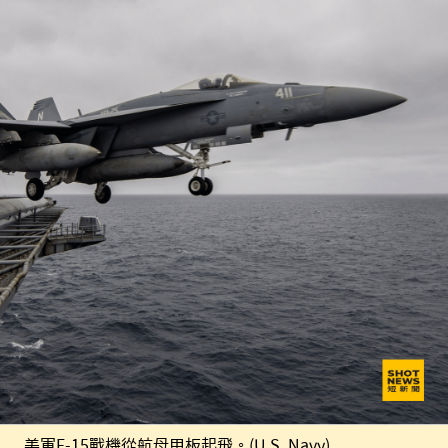
美軍F-15戰機從航母甲板起飛。(U.S. Navy)