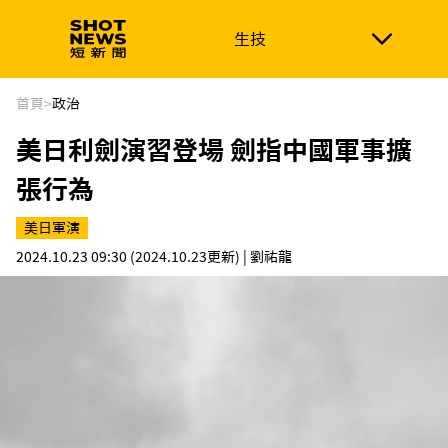
生技
生技
政治
消費生活
在地品牌
財經
健康
首頁
>
政治
美日利劍演習登場 劍指中國軍事擴
新南向
體育
張行為
美日軍演
2024.10.23 09:30
(2024.10.23更新)
| 劉祐龍