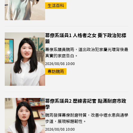
生活百科
幕僚系議員1 人格者之女 撕下政治犯標
籤
幕僚系議員魏筠，道出政治犯家屬光環背後最
真實的家庭告白。
2026/08/08 10:00
專訪魏筠
幕僚系議員2 歷練書記官 點滿耐磨市政
學
魏筠發揮幕僚耐磨特質，改善中壢水患與通學
步道，展現解題韌性。
2026/08/08 10:00