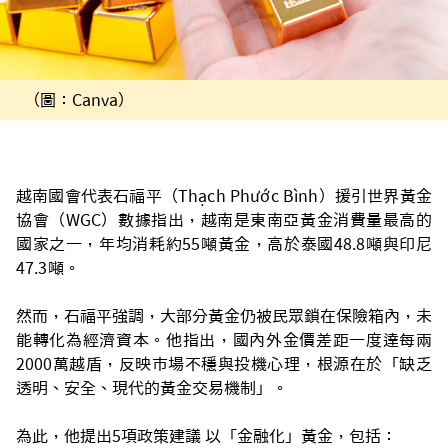
（圖：Canva）
越南國會代表石福平（Thạch Phước Bình）援引世界黃金
協會（WGC）數據指出，越南是東南亞黃金消費量最高的
國家之一，年均消耗約55噸黃金，高於泰國48.8噸與印尼
47.3噸。
然而，石福平強調，大部分黃金仍被民眾鎖在保險箱內，未
能轉化為經濟資本。他指出，國內外金價差距一度達每兩
2000萬越盾，反映市場不穩與投機心理，根源在於「缺乏
透明、安全、現代的黃金交易機制」。
為此，他提出5項政策建議 以「金融化」黃金，包括：