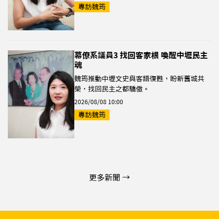
專訪魏筠
幕僚系議員3 找回客家根 喚醒中壢民主
魂
魏筠推動中壢文史與客語復甦，盼新舊城共
榮，找回民主之都驕傲。
2026/08/08 10:00
專訪魏筠
更多新聞 →