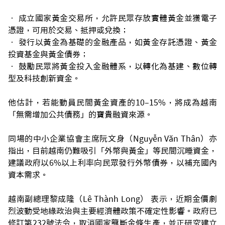
• 成立國家黃金交易所，允許民眾存放實體黃金並獲電子
憑證，可用於交易、抵押或兌換；
• 發行以黃金為基礎的金融產品，如黃金存託憑證、黃金
投資基金與黃金債券；
• 鼓勵民眾將黃金投入金融體系，以轉化為基建、數位轉
型及科技創新資金。
他估計，若能動員民間黃金資產的10–15%，將成為越南
「無需增加公共債務」的寶貴融資來源。
同場的中小企業協會主席阮文身（Nguyễn Văn Thân）亦
指出，目前越南仍難吸引「外幣與黃金」等民間沉睡資金，
建議政府以6%以上利率向民眾發行外幣債券，以補充國內
資本需求。
越南副總理黎成隆（Lê Thành Long） 表示，近期金價劇
烈波動受地緣政治與主要經濟體政策不確定性影響。政府已
修訂第232號法令，取消國家壟斷金條生產，並正研究建立