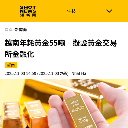
生技
生技
政治
消費生活
在地品牌
財經
健康
首頁
>
新南向
越南年耗黃金55噸 擬設黃金交易
新南向
體育
所金融化
越南
2025.11.03 14:59
(2025.11.03更新)
| Nhat Ha