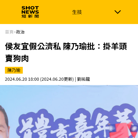
生技
生技
政治
消費生活
在地品牌
財經
健康
首頁
>
政治
侯友宜假公濟私 陳乃瑜批：掛羊頭
新南向
體育
賣狗肉
陳乃瑜
2024.06.20 18:00
(2024.06.20更新)
| 劉祐龍