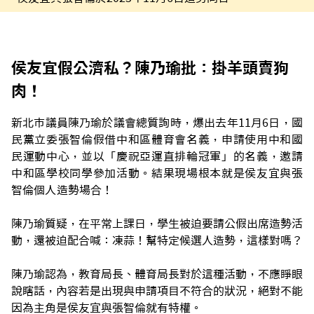
侯友宜假公濟私？陳乃瑜批：掛羊頭賣狗
肉！
新北市議員陳乃瑜於議會總質詢時，爆出去年11月6日，國
民黨立委張智倫假借中和區體育會名義，申請使用中和國
民運動中心，並以「慶祝亞運直排輪冠軍」的名義，邀請
中和區學校同學參加活動。結果現場根本就是侯友宜與張
智倫個人造勢場合！
陳乃瑜質疑，在平常上課日，學生被迫要請公假出席造勢活
動，還被迫配合喊：凍蒜！幫特定候選人造勢，這樣對嗎？
陳乃瑜認為，教育局長、體育局長對於這種活動，不應睜眼
說瞎話，內容若是出現與申請項目不符合的狀況，絕對不能
因為主角是侯友宜與張智倫就有特權。