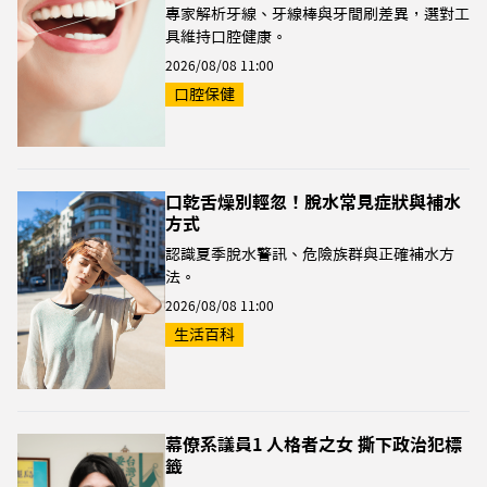
專家解析牙線、牙線棒與牙間刷差異，選對工
具維持口腔健康。
2026/08/08 11:00
口腔保健
口乾舌燥別輕忽！脫水常見症狀與補水
方式
認識夏季脫水警訊、危險族群與正確補水方
法。
2026/08/08 11:00
生活百科
幕僚系議員1 人格者之女 撕下政治犯標
籤