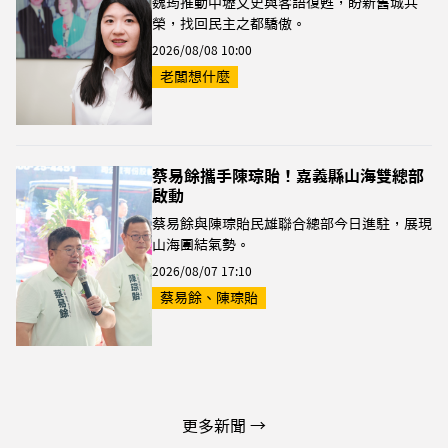
魏筠推動中壢文史與客語復甦，盼新舊城共
榮，找回民主之都驕傲。
2026/08/08 10:00
老闆想什麼
蔡易餘攜手陳琮貽！嘉義縣山海雙總部
啟動
蔡易餘與陳琮貽民雄聯合總部今日進駐，展現
山海團結氣勢。
2026/08/07 17:10
蔡易餘、陳琮貽
更多新聞 →