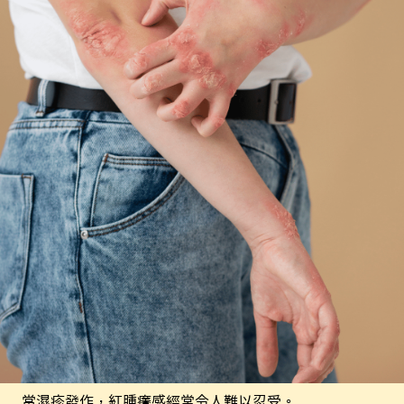
當濕疹發作，紅腫癢感經常令人難以忍受。