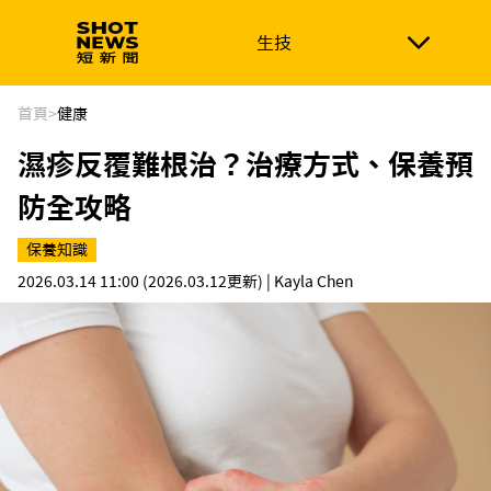
生技
生技
政治
消費生活
在地品牌
財經
健康
首頁
>
健康
濕疹反覆難根治？治療方式、保養預
新南向
體育
防全攻略
保養知識
2026.03.14 11:00
(2026.03.12更新)
| Kayla Chen