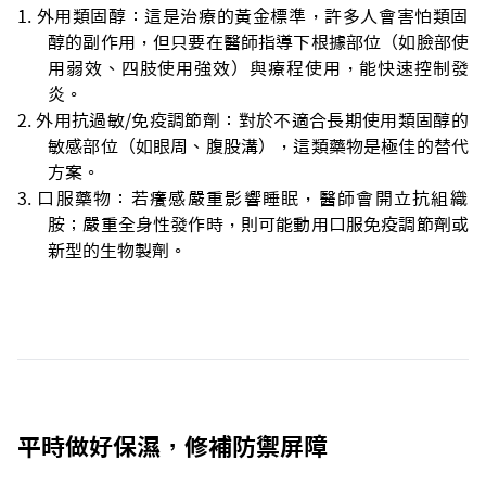
外用類固醇：這是治療的黃金標準，許多人會害怕類固
醇的副作用，但只要在醫師指導下根據部位（如臉部使
用弱效、四肢使用強效）與療程使用，能快速控制發
炎。
外用抗過敏/免疫調節劑：對於不適合長期使用類固醇的
敏感部位（如眼周、腹股溝），這類藥物是極佳的替代
方案。
口服藥物：若癢感嚴重影響睡眠，醫師會開立抗組織
胺；嚴重全身性發作時，則可能動用口服免疫調節劑或
新型的生物製劑。
平時做好保濕，修補防禦屏障