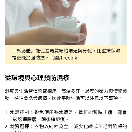
「外泌體」能促進角質細胞增殖與分化，比塗抹保濕
霜更能加強防禦。（圖/Freepik)
從環境與心理預防濕疹
濕疹與生活習慣緊密相連，高溫多汗、過度的壓力與情緒波
動，往往會誘發病情，因此平時生活可以注意以下事項：
水溫控制：避免使用熱水燙洗，這雖能暫時止癢，卻會
破壞保護層，讓後續更癢。
材質選擇：衣物以純棉為主，減少化纖或羊毛對肌膚的