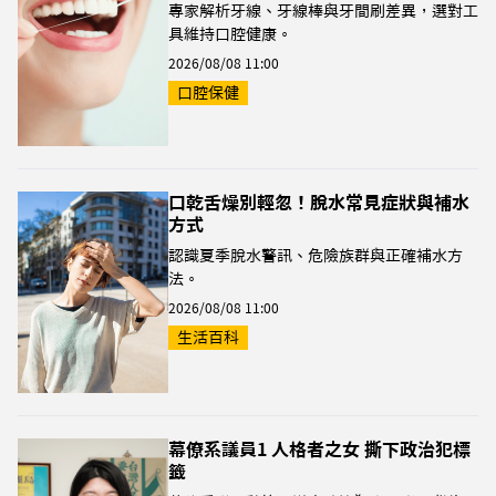
專家解析牙線、牙線棒與牙間刷差異，選對工
具維持口腔健康。
2026/08/08 11:00
口腔保健
口乾舌燥別輕忽！脫水常見症狀與補水
方式
認識夏季脫水警訊、危險族群與正確補水方
法。
2026/08/08 11:00
生活百科
幕僚系議員1 人格者之女 撕下政治犯標
籤