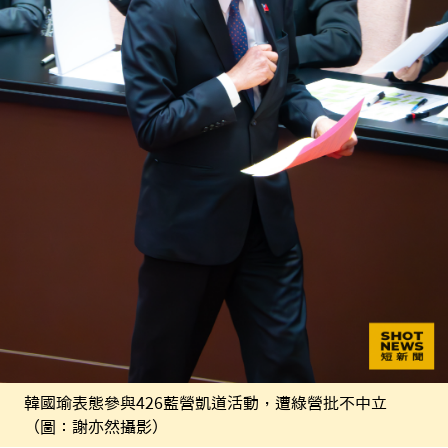
韓國瑜表態參與426藍營凱道活動，遭綠營批不中立
（圖：謝亦然攝影）