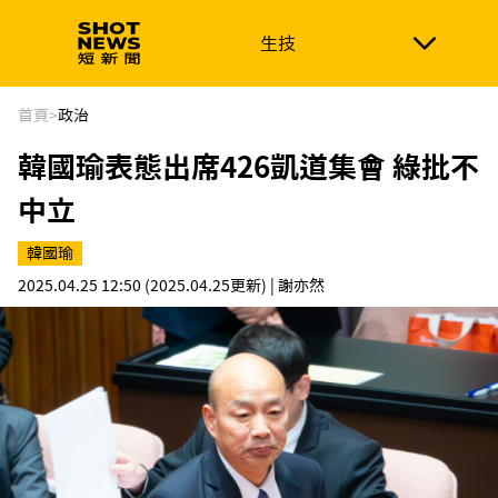
生技
生技
政治
消費生活
在地品牌
財經
健康
首頁
>
政治
韓國瑜表態出席426凱道集會 綠批不
新南向
體育
中立
韓國瑜
2025.04.25 12:50
(2025.04.25更新)
| 謝亦然