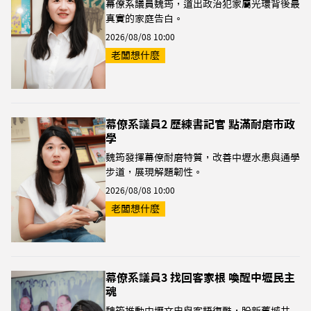
幕僚系議員魏筠，道出政治犯家屬光環背後最
真實的家庭告白。
2026/08/08 10:00
老闆想什麼
幕僚系議員2 歷練書記官 點滿耐磨市政
學
魏筠發揮幕僚耐磨特質，改善中壢水患與通學
步道，展現解題韌性。
2026/08/08 10:00
老闆想什麼
幕僚系議員3 找回客家根 喚醒中壢民主
魂
魏筠推動中壢文史與客語復甦，盼新舊城共