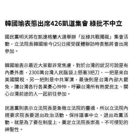
韓國瑜表態出席426凱道集會 綠批不中立
國民黨明天將在凱達格蘭大道舉辦「反綠共戰獨裁」集會活
動，立法院長韓國瑜今(25)日接受媒體聯訪時表態將會出席
參加。
韓國瑜表示最近大家都非常焦慮，對於台灣的狀況可說是有
內憂外患，2300萬台灣人民腦袋上懸著3把刀，一把是來自
美國關稅，另一把則是中共軍演，最後則是台灣內部大罷
免，讓台灣各行各業憂心忡忡，呼籲台灣所有熱愛民主、關
心台灣前途的人一起前往參加。
民進黨則表示立法院長是象徵立法院的靈魂，所以立法院內
規要求院長要退出政治活動、保持議事中立、退出政黨活
動，就是為了要在制度上，奠定立法院長崇高、不可侵犯的
神聖性。