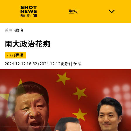
生技
生技
政治
消費生活
在地品牌
財經
健康
首頁
>
政治
兩大政治花痴
新南向
體育
小刀專欄
2024.12.12 16:52
(2024.12.12更新)
| 多哥