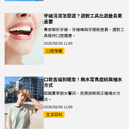
牙縫清潔怎麼選？選對工具比選最貴更
重要
專家解析牙線、牙線棒與牙間刷差異，選對工
具維持口腔健康。
2026/08/08 11:00
口腔保健
口乾舌燥別輕忽！脫水常見症狀與補水
方式
認識夏季脫水警訊、危險族群與正確補水方
法。
2026/08/08 11:00
生活百科