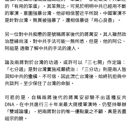
的「有用的笨蛋」。其笨無比，可見於明明中共已經用不斷
的軍演，意圖強暴台灣，他卻相信習近平所說，中國軍演不
是針對台灣。無異被強暴了，還相信暴徒「用心良善」。
另一位對中共痴戀的是號稱蔣家後代的蔣萬安。其人雖然政
治歷練尚淺，對中共手法可能一無所悉，但是，他的阿公、
阿祖是 透徹了解中共的手法的達人。
論及兩蔣對於台灣的功過，或許可以「三七開」作定論︰
「七分過」是對台灣實施戒嚴統治；「三分功」則是兩人皆
洞知中共的蠻橫、不可信，因此流亡台灣後，始終抗拒與中
共談判，至少保住了台灣的命脈。
可悲的是，自稱兩蔣後代的蔣萬安卻驗不出這種反共
DNA，在中共進行三十年來最大規模軍演時，仍堅持舉辦
「雙城論壇」，把兩蔣對台的唯一優點棄之不顧，真是丟盡
祖宗的臉。