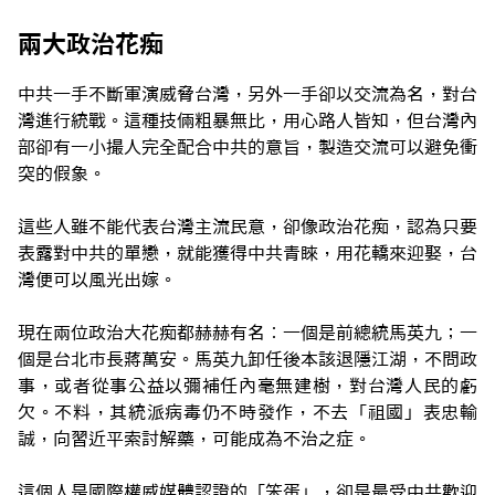
兩大政治花痴
中共一手不斷軍演威脅台灣，另外一手卻以交流為名，對台
灣進行統戰。這種技倆粗暴無比，用心路人皆知，但台灣內
部卻有一小撮人完全配合中共的意旨，製造交流可以避免衝
突的假象。
這些人雖不能代表台灣主流民意，卻像政治花痴，認為只要
表露對中共的單戀，就能獲得中共青睞，用花轎來迎娶，台
灣便可以風光出嫁。
現在兩位政治大花痴都赫赫有名︰一個是前總統馬英九；一
個是台北市長蔣萬安。馬英九卸任後本該退隱江湖，不問政
事，或者從事公益以彌補任內毫無建樹，對台灣人民的虧
欠。不料，其統派病毒仍不時發作，不去「祖國」表忠輸
誠，向習近平索討解藥，可能成為不治之症。
這個人是國際權威媒體認證的「笨蛋」，卻是最受中共歡迎