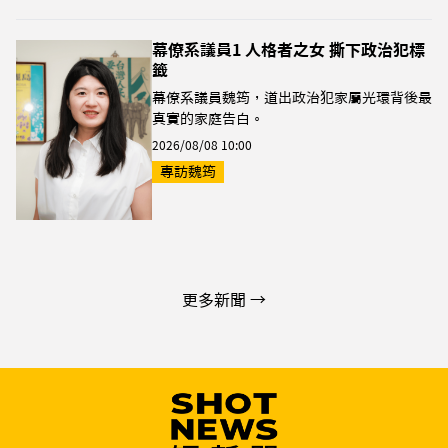
幕僚系議員1 人格者之女 撕下政治犯標
籤
幕僚系議員魏筠，道出政治犯家屬光環背後最
真實的家庭告白。
2026/08/08 10:00
專訪魏筠
更多新聞 →