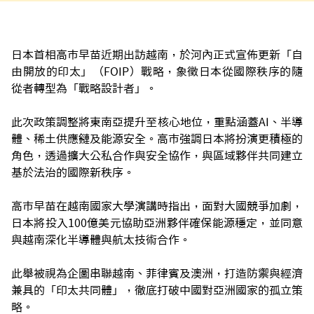
日本首相高市早苗近期出訪越南，於河內正式宣佈更新「自
由開放的印太」（FOIP）戰略，象徵日本從國際秩序的隨
從者轉型為「戰略設計者」。
此次政策調整將東南亞提升至核心地位，重點涵蓋AI、半導
體、稀土供應鏈及能源安全。高市強調日本將扮演更積極的
角色，透過擴大公私合作與安全協作，與區域夥伴共同建立
基於法治的國際新秩序。
高市早苗在越南國家大學演講時指出，面對大國競爭加劇，
日本將投入100億美元協助亞洲夥伴確保能源穩定，並同意
與越南深化半導體與航太技術合作。
此舉被視為企圖串聯越南、菲律賓及澳洲，打造防禦與經濟
兼具的「印太共同體」，徹底打破中國對亞洲國家的孤立策
略。