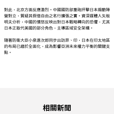
對此，北京方面反應激烈。中國國防部重砲抨擊日本煽動陣
營對立，質疑其假借自由之名行擴張之實。資深媒體人矢板
明夫分析，中國的憤怒反映出對日本戰略轉向的恐懼，尤其
日本正取代美國的部分角色，主導區域安全架構。
隨著防衛大臣小泉進次郎同步出訪菲、印，日本在印太地區
的布局已趨於全面化，成為影響亞洲未來權力平衡的關鍵支
點。
相關新聞