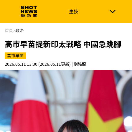
生技
生技
政治
消費生活
在地品牌
財經
健康
首頁
>
政治
高市早苗提新印太戰略 中國急跳腳
新南向
體育
高市早苗
2026.05.11 13:30
(2026.05.11更新)
| 劉祐龍