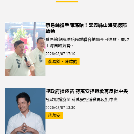
蔡易餘攜手陳琮貽！嘉義縣山海雙總部
啟動
蔡易餘與陳琮貽民雄聯合總部今日進駐，展現
山海團結氣勢。
2026/08/07 17:10
蔡易餘、陳琮貽
誣政府擋疫苗 蔣萬安拒道歉再反批中央
誣政府擋疫苗 蔣萬安拒道歉再反批中央
2026/08/07 13:30
蔣萬安