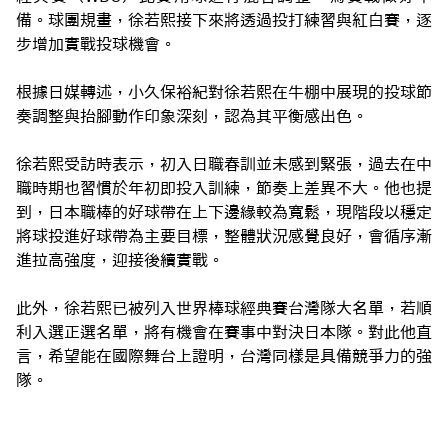
備。球團規畫，徐若熙接下來將透過投打練習與紅白賽，逐
步增加實戰投球機會。
根據日媒轉述，小久保裕紀對徐若熙在牛棚中展現的投球節
奏調整與抬腳動作印象深刻，認為其平衡感出色。
徐若熙受訪時表示，初入日職春訓並未感到緊張，過去在中
職時期也習慣於年初即投入訓練，節奏上差異不大。他也提
到，日本職棒的好球帶在上下邊緣較為寬鬆，現階段以穩定
將球投進好球帶為主要目標，整體狀況感覺良好，會循序漸
進拉高強度，迎接後續實戰。
此外，徐若熙已被列入世界棒球經典賽台灣隊大名單，若順
利入選正選名單，將有機會在賽事中對決日本隊。對此他直
言，希望能在國際舞台上證明，台灣同樣是具備競爭力的強
隊。