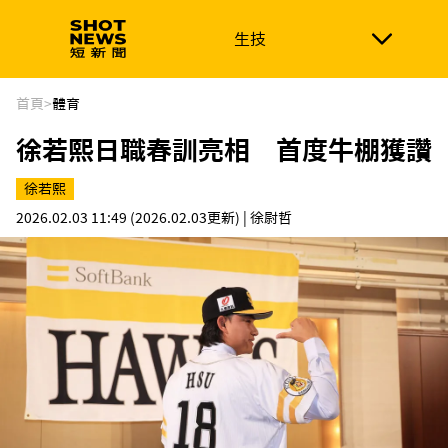
生技
生技
政治
消費生活
在地品牌
財經
健康
首頁
>
體育
徐若熙日職春訓亮相 首度牛棚獲讚
新南向
體育
徐若熙
2026.02.03 11:49
(2026.02.03更新)
| 徐尉哲