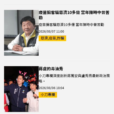
疫苗掮客騙慈濟10多億 當年陳時中曾苦
勸
疫苗掮客騙慈濟10多億 當年陳時中曾苦勸
2026/08/07 11:00
慈濟,疫苗,詐騙
蔣盧的毒油秀
小刀專欄深度剖析蔣萬安與盧秀燕最新政治策
略。
2026/08/06 18:04
小刀專欄