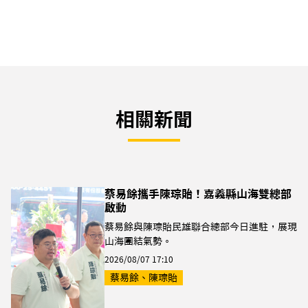
相關新聞
蔡易餘攜手陳琮貽！嘉義縣山海雙總部
啟動
蔡易餘與陳琮貽民雄聯合總部今日進駐，展現
山海團結氣勢。
2026/08/07 17:10
蔡易餘、陳琮貽