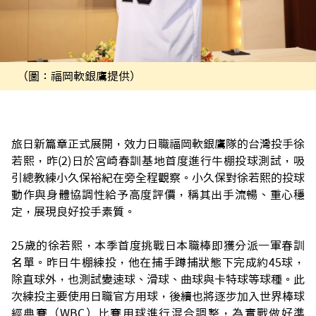
（圖：福岡軟銀鷹提供）
旅日新篇章正式展開，效力日職福岡軟銀鷹隊的台灣投手徐
若熙，昨(2)日於宮崎春訓基地首度進行牛棚投球測試，吸
引總教練小久保裕紀在旁全程觀察。小久保對徐若熙的投球
動作與身體協調性給予高度評價，稱其出手流暢、重心穩
定，展現良好投手素質。
25歲的徐若熙，本季首度挑戰日本職棒即獲分派一軍春訓
名單。昨日牛棚練投，他在捕手蹲捕狀態下完成約45球，
除直球外，也測試變速球、滑球、曲球與卡特球等球種。此
次練投主要使用日職官方用球，後續也將逐步加入世界棒球
經典賽（WBC）比賽用球進行混合調整，為實戰做好準