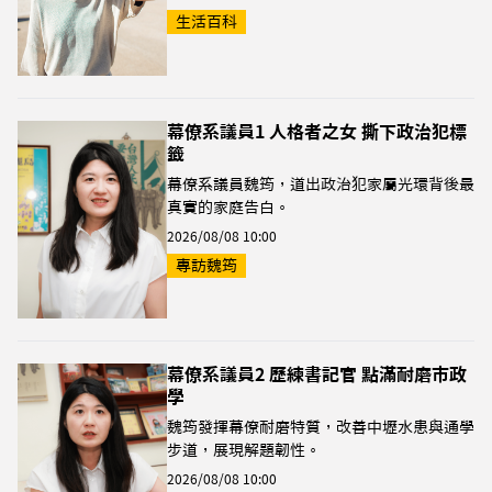
生活百科
幕僚系議員1 人格者之女 撕下政治犯標
籤
幕僚系議員魏筠，道出政治犯家屬光環背後最
真實的家庭告白。
2026/08/08 10:00
專訪魏筠
幕僚系議員2 歷練書記官 點滿耐磨市政
學
魏筠發揮幕僚耐磨特質，改善中壢水患與通學
步道，展現解題韌性。
2026/08/08 10:00