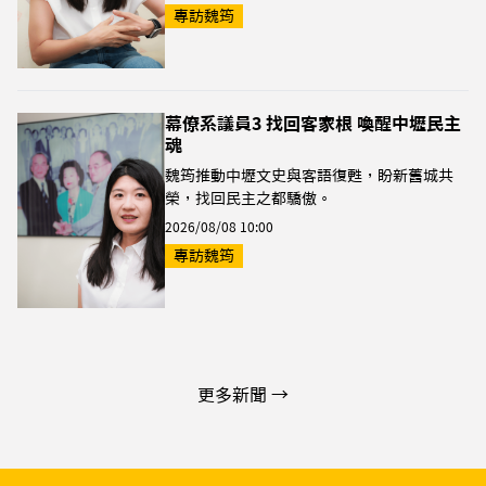
專訪魏筠
幕僚系議員3 找回客家根 喚醒中壢民主
魂
魏筠推動中壢文史與客語復甦，盼新舊城共
榮，找回民主之都驕傲。
2026/08/08 10:00
專訪魏筠
更多新聞 →