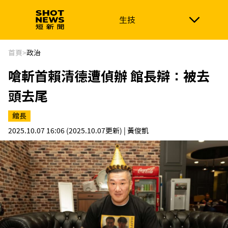
生技
生技
政治
消費生活
在地品牌
財經
健康
首頁
>
政治
嗆斬首賴清德遭偵辦 館長辯：被去
新南向
體育
頭去尾
館長
2025.10.07 16:06
(2025.10.07更新)
| 黃俊凱