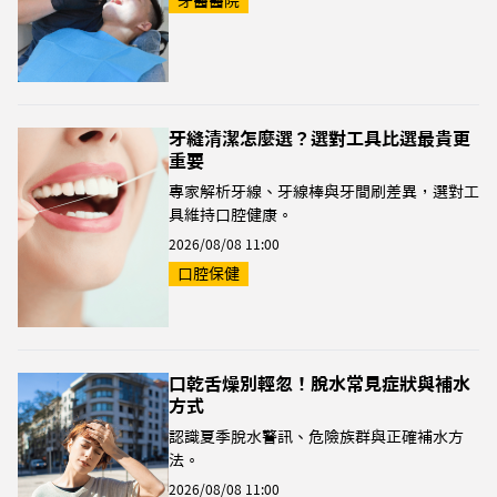
牙醫醫院
牙縫清潔怎麼選？選對工具比選最貴更
重要
專家解析牙線、牙線棒與牙間刷差異，選對工
具維持口腔健康。
2026/08/08 11:00
口腔保健
口乾舌燥別輕忽！脫水常見症狀與補水
方式
認識夏季脫水警訊、危險族群與正確補水方
法。
2026/08/08 11:00