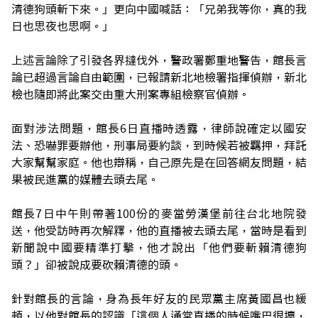
清德狗頭斬下來。」更向中國喊話：「兄弟我等你，真的我
日也思夜也思啊。」
上述言論除了引發各界撻伐外，警政署鄭重地警告，館長言
論已超過言論自由範圍，已報請新北地檢署指揮偵辦，新北
檢也隨即將此案交由重大刑案專組檢察官偵辦。
面對涉法問題，館長6日直播時透露，律師說確定以國安
法、恐嚇罪要辦他，刑事局要約談，到時候若被羈押，拜託
大家幫幫家庭。他也辯稱，自己原先是在回答網友問題，結
果被民進黨的媒體去頭去尾。
館長7日中午則帶著100份的麥當勞漢堡前往台北地院發
送，他受訪時再次解釋，他的直播被去頭去尾，當時是看到
新聞說中國要精準打擊，他才說出「他們要斬賴清德狗
頭？」卻被說成要砍賴清德的頭。
針對館長的言論，身為長年好友的民眾黨主席黃國昌也緩
頰，以他對館長的認識「這個人通常直播的時候嘴巴很壞，