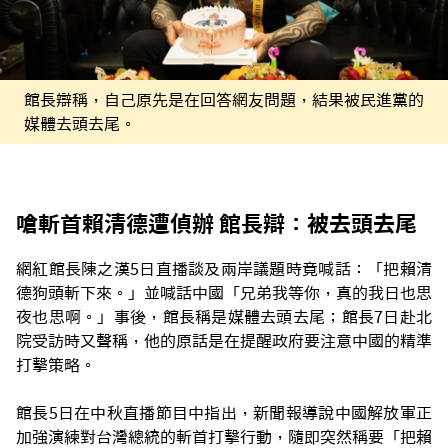
館長辯稱，自己原先是在回答網友問題，結果被民進黨的
媒體去頭去尾。
嗆斬首賴清德遭偵辦 館長辯：被去頭去尾
網紅館長陳之漢5日直播談及兩岸議題時竟喊話：「把賴清
德狗頭斬下來。」並喊話中國「兄弟我等你，真的我日也思
夜也思啊。」事後，館長稱是媒體去頭去尾；館長7日赴北
院受訪時又聲稱，他的原話是在提醒政府要注意中國的精準
打擊策略。
館長5日在中秋直播節目中指出，新聞報導說中國解放軍正
加強演練對台灣總統的斬首打擊行動，隨即突然稱要「把賴