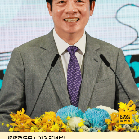
總統賴清德。(劉祐龍攝影)