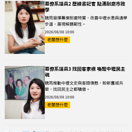
幕僚系議員2 歷練書記官 點滿耐磨市政
學
魏筠發揮幕僚耐磨特質，改善中壢水患與通學
步道，展現解題韌性。
2026/08/08 10:00
老闆想什麼
幕僚系議員3 找回客家根 喚醒中壢民主
魂
魏筠推動中壢文史與客語復甦，盼新舊城共
榮，找回民主之都驕傲。
2026/08/08 10:00
老闆想什麼