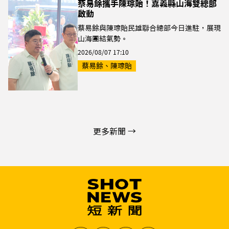
蔡易餘攜手陳琮貽！嘉義縣山海雙總部
啟動
蔡易餘與陳琮貽民雄聯合總部今日進駐，展現
山海團結氣勢。
2026/08/07 17:10
蔡易餘、陳琮貽
更多新聞 →