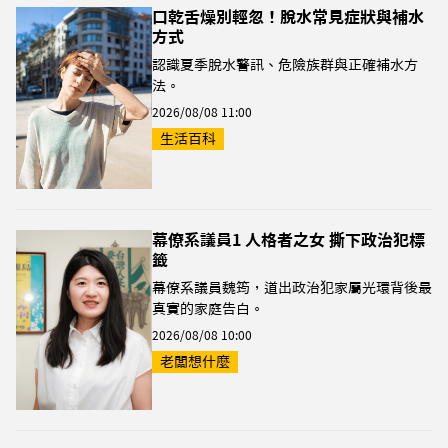
口乾舌燥別輕忽！脫水常見症狀與補水
方式
認識夏季脫水警訊、危險族群與正確補水方
法。
2026/08/08 11:00
生活百科
幕僚系議員1 人格者之女 撕下政治犯標
籤
幕僚系議員魏筠，道出政治犯家屬光環背後最
真實的家庭告白。
2026/08/08 10:00
老闆想什麼