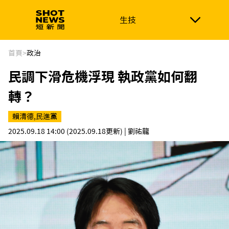
生技
生技
政治
消費生活
在地品牌
財經
健康
首頁
>
政治
民調下滑危機浮現 執政黨如何翻
新南向
體育
轉？
賴清德,民進黨
2025.09.18 14:00
(2025.09.18更新)
| 劉祐龍