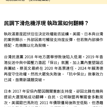
民調下滑危機浮現 執政黨如何翻轉？
執政滿意度起伏往往決定政權能否延續。美國、日本與台灣
的案例顯示，外部因素可觸發支持度反彈，但若無內部操作
搭配，危機難以化為契機。
台灣民進黨 2018 年地方選舉慘敗後陷入低潮。2019 年香
港反送中與中國壓力激起「保台」氛圍，加上黨內重塑論述
與團結，蔡英文最終在 2020 年高票連任，2024 年賴清德
再度守住政權。然而大罷免失敗後，「抗中保台」敘事效力
已減，亟需新議題突破。
日本 2017 年安倍內閣因醜聞重創支持度，卻因北韓危機與
提前大選策略成功翻轉，自民、公明聯盟再奪國會多數席
次。美國歐巴馬則在 2011 年債限僵局後跌至低點，但憑藉