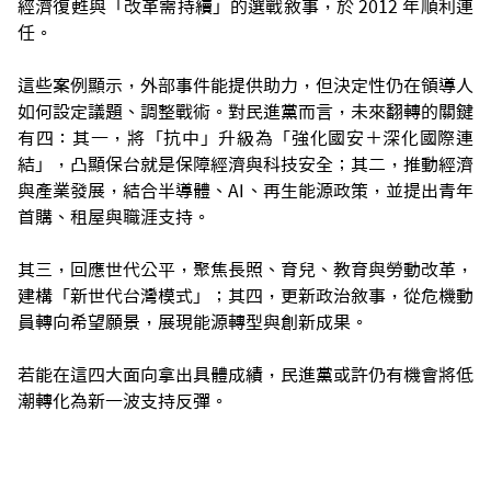
經濟復甦與「改革需持續」的選戰敘事，於 2012 年順利連
任。
這些案例顯示，外部事件能提供助力，但決定性仍在領導人
如何設定議題、調整戰術。對民進黨而言，未來翻轉的關鍵
有四：其一，將「抗中」升級為「強化國安＋深化國際連
結」，凸顯保台就是保障經濟與科技安全；其二，推動經濟
與產業發展，結合半導體、AI、再生能源政策，並提出青年
首購、租屋與職涯支持。
其三，回應世代公平，聚焦長照、育兒、教育與勞動改革，
建構「新世代台灣模式」；其四，更新政治敘事，從危機動
員轉向希望願景，展現能源轉型與創新成果。
若能在這四大面向拿出具體成績，民進黨或許仍有機會將低
潮轉化為新一波支持反彈。