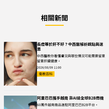
相關新聞
長痘等於肝不好？中西醫解析觀點與迷
思
中西醫教你看懂膚況與哪些情況可能需要留意
留意肝臟健康。
2026/08/09 11:00
衛教百科
阿里巴巴攜手越南 靠AI搶全球B2B商機
60萬件越南商品進駐阿里巴巴B2B平台。