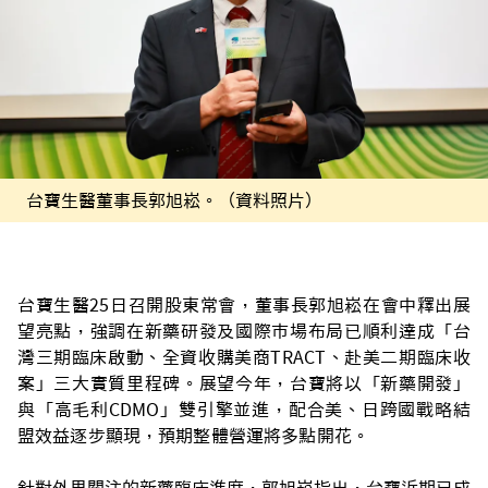
台寶生醫董事長郭旭崧。（資料照片）
台寶生醫25日召開股東常會，董事長郭旭崧在會中釋出展
望亮點，強調在新藥研發及國際市場布局已順利達成「台
灣三期臨床啟動、全資收購美商TRACT、赴美二期臨床收
案」三大實質里程碑。展望今年，台寶將以「新藥開發」
與「高毛利CDMO」雙引擎並進，配合美、日跨國戰略結
盟效益逐步顯現，預期整體營運將多點開花。