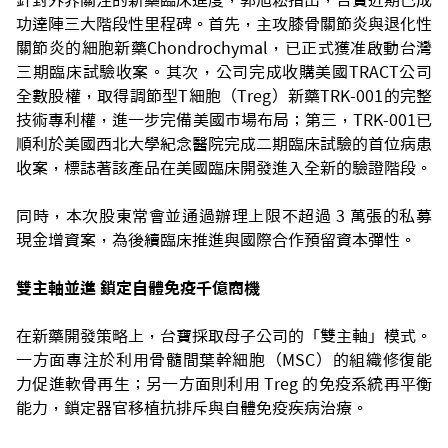
針對外界關注的新藥臨床進度，郭旭崧指出，台寶近期已成
功達陣三大階段性里程碑。首先，主攻膝骨關節炎與退化性
關節炎的細胞新藥Chondrochymal，已正式獲准啟動台灣
三期臨床試驗收案。其次，公司完成收購美國TRACT公司
全數股權，取得調節型T細胞（Treg）新藥TRK-001的完整
技術專利權，進一步完備美國市場布局；第三，TRK-001已
順利於美國西北大學紀念醫院完成二期臨床試驗的首位病患
收案，標誌著該產品在美國臨床開發進入全新的驗證階段。
同時，本次股東常會並通過辦理上限不超過 3 萬張的私募
現金增資案，為後續臨床推進與國際合作預留資本彈性。
雙主軸並進 鎖定自體免疫千億商機
在新藥開發策略上，台寶採取母子公司的「雙主軸」模式。
一方面專注於利用骨髓間葉幹細胞（MSC）的組織修復能
力促進軟骨再生；另一方面則利用 Treg 的免疫系統再平衡
能力，鎖定器官移植抗排斥與自體免疫疾病治療。