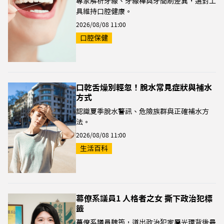
專家解析牙線、牙線棒與牙間刷差異，選對工
具維持口腔健康。
2026/08/08 11:00
口腔保健
口乾舌燥別輕忽！脫水常見症狀與補水
方式
認識夏季脫水警訊、危險族群與正確補水方
法。
2026/08/08 11:00
生活百科
幕僚系議員1 人格者之女 撕下政治犯標
籤
幕僚系議員魏筠，道出政治犯家屬光環背後最