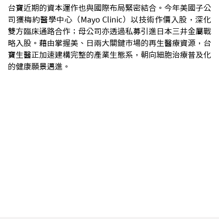
台寶近期的資本運作也與國際布局緊密結合。今年美國子公
司獲梅約醫學中心（Mayo Clinic）以技術作價入股，深化
雙方臨床通路合作；母公司亦透過私募引進日本三井金屬戰
略入股。藉由掌握美、日兩大關鍵市場的再生醫療資源，台
寶生醫正加速建構完整的產業生態系，朝向細胞治療普及化
的健康願景邁進。