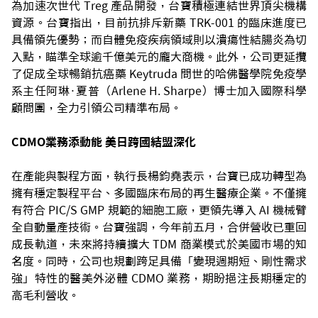
為加速次世代 Treg 產品開發，台寶積極連結世界頂尖機構
資源。台寶指出，目前抗排斥新藥 TRK-001 的臨床進度已
具備領先優勢；而自體免疫疾病領域則以潰瘍性結腸炎為切
入點，瞄準全球逾千億美元的龐大商機。此外，公司更延攬
了促成全球暢銷抗癌藥 Keytruda 問世的哈佛醫學院免疫學
系主任阿琳·夏普（Arlene H. Sharpe）博士加入國際科學
顧問團，全力引領公司精準布局。
CDMO業務添動能 美日跨國結盟深化
在產能與製程方面，執行長楊鈞堯表示，台寶已成功轉型為
擁有穩定製程平台、多國臨床布局的再生醫療企業。不僅擁
有符合 PIC/S GMP 規範的細胞工廠，更領先導入 AI 機械臂
全自動量產技術。台寶強調，今年前五月，合併營收已重回
成長軌道，未來將持續擴大 TDM 商業模式於美國市場的知
名度。同時，公司也規劃跨足具備「變現週期短、剛性需求
強」特性的醫美外泌體 CDMO 業務，期盼挹注長期穩定的
高毛利營收。