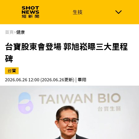
生技
生技
政治
消費生活
在地品牌
財經
健康
首頁
>
健康
台寶股東會登場 郭旭崧曝三大里程
新南向
體育
碑
台寶
2026.06.26 12:00
(2026.06.26更新)
| 畢翔