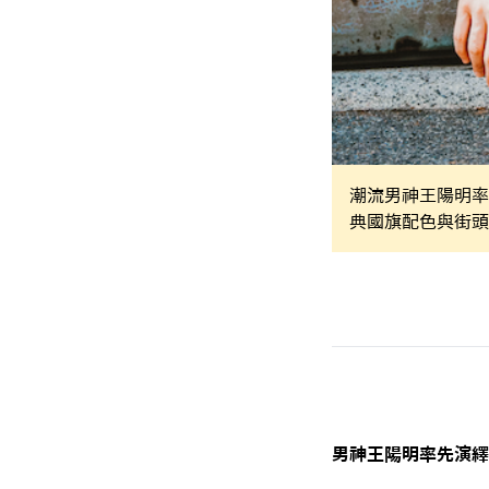
潮流男神王陽明率先
典國旗配色與街頭時尚
男神王陽明率先演繹