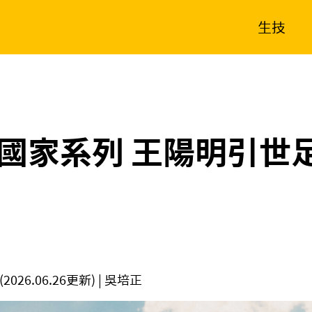
生技
消費生活
在地品牌
財經
健康
新南向
體育
國家系列 王陽明引世
(2026.06.26更新)
| 吳培正