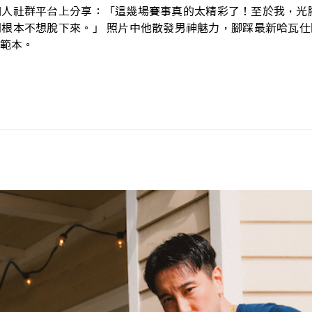
人社群平台上分享：「這幾場賽事真的太精彩了！至於我，光腳穿著 H
根本不想脫下來。」 照片中他散發男神魅力，腳踩最新哈瓦仕
範本。