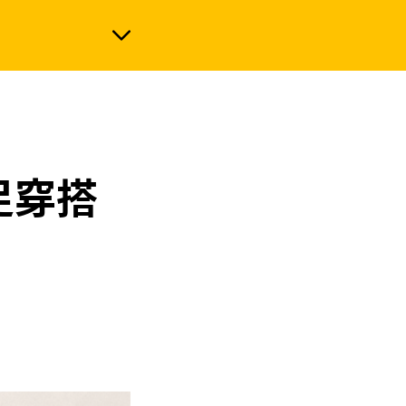
政治
足穿搭