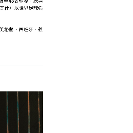
編至48支球隊，總場
（哈瓦仕）以世界足球強
英格蘭、西班牙、義