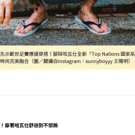
示範世足賽應援穿搭！腳踩哈瓦仕全新「Top Nations 國
完美融合（圖／翻攝自Instagram：sunnyboyyy 王陽明）
！穿著哈瓦仕舒適到不想脫