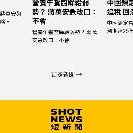
營養午餐廚餘給弱
中國鎖
勢？ 蔣萬安急改口：
追稅 回
蔣萬安與
不會
略。
中國鎖定富
溯期達25
營養午餐廚餘給弱勢？ 蔣萬
安急改口：不會
更多新聞 →