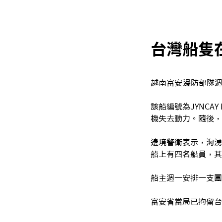
台灣船隻
越南富安邊防部隊週
該船編號為JYNC
機失去動力。隨後，
邊境警衛表示，洶湧
船上有四名船員，其中
船主週一安排一支團
富安省當局已拘留台