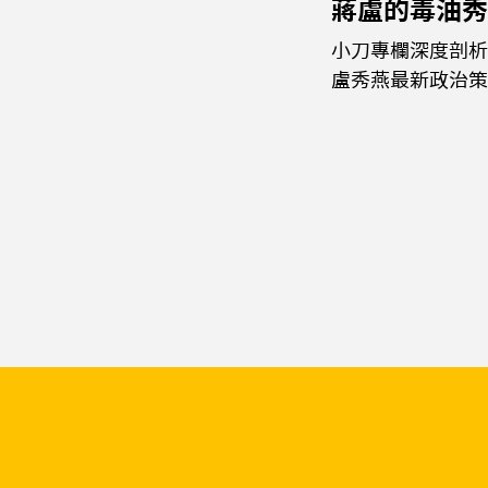
蔣盧的毒油秀
小刀專欄深度剖析
盧秀燕最新政治策