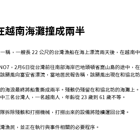
在越南海灘撞成兩半
一稱，一艘長 22 公尺的台灣漁船在海上漂流兩天後，在越南
AY NO7，2月6日從台灣前往南部海岸巴地頭頓省崑山島的途中，
該颶風向富安省漂流，當地居民報告稱，該颶風出現在和協北坊
的海浪最終將船隻撕成兩半。殘骸仍殘留在和協北坊的海灘上。
三名台灣人，一名越南人，年齡從 23 歲到 61 歲不等。
隊拆除殘骸和打撈機械，打撈出來的設備將陸續運回台灣。
灣漁民，並正在執行與事件相關的必要程序。