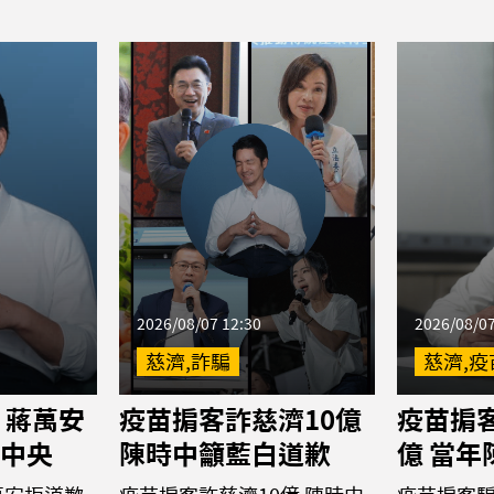
2026/08/07 12:30
2026/08/07
慈濟,詐騙
慈濟,疫
 蔣萬安
疫苗掮客詐慈濟10億
疫苗掮客
中央
陳時中籲藍白道歉
億 當