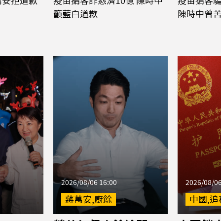
萬安拒道歉
疫苗掮客詐慈濟10億 陳時中
疫苗掮客騙
籲藍白道歉
陳時中曾
2026/08/06 16:00
2026/08/06
蔣萬安,廚餘
中國,追