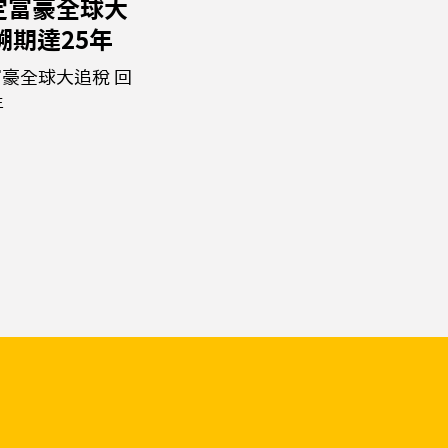
定富豪全球大
溯期達25年
豪全球大追稅 回
年