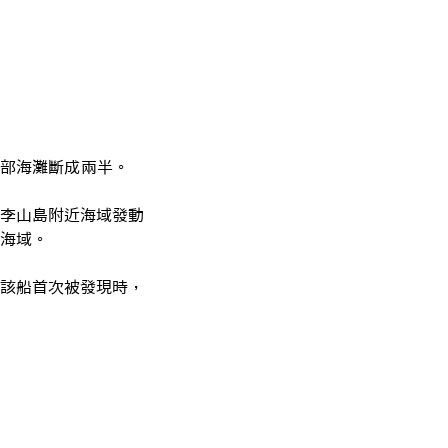
中部海灘斷成兩半。
在李山島附近海域發動
海域。
該船首次被發現時，