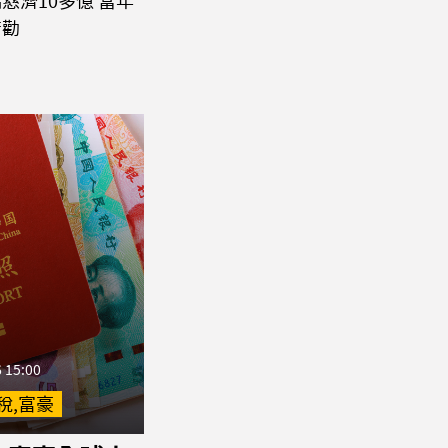
慈濟10多億 當年
苦勸
 15:00
稅,富豪