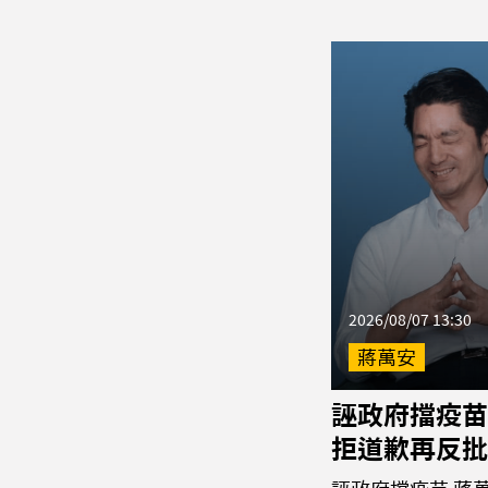
2026/08/07 13:30
蔣萬安
誣政府擋疫苗
拒道歉再反批