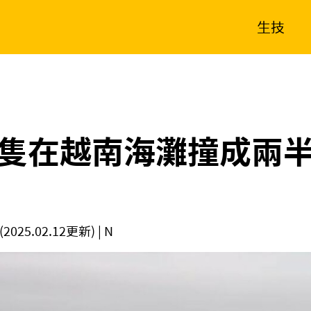
生技
消費生活
在地品牌
財經
健康
新南向
體育
隻在越南海灘撞成兩
(2025.02.12更新)
| N