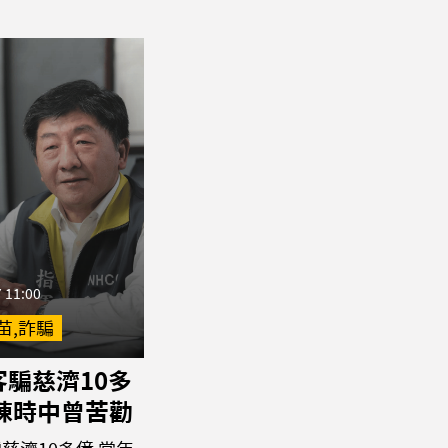
 11:00
苗,詐騙
騙慈濟10多
年陳時中曾苦勸