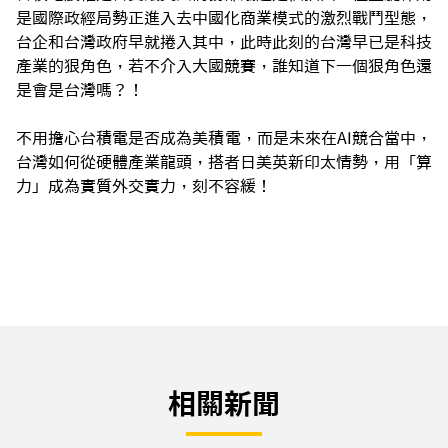
是國際政經局勢正進入去中國化商業模式的激烈戰鬥型態，
台企和台灣政府早就捲入其中，此時此刻的台灣早已是科技
產業的狠角色，若不介入大國競賽，誰知道下一個狠角色還
是會是台灣嗎？！
不用擔心台積電是否成為美積電，而是未來在AI競合當中，
台灣如何從硬體產業龍頭，搭者日美英新印太情勢，用「算
力」成為實質外交實力，刻不容緩！
相關新聞