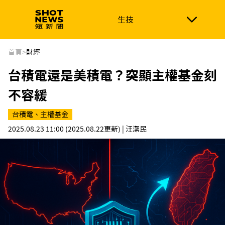
生技
生技
政治
消費生活
在地品牌
財經
健康
首頁
>
財經
台積電還是美積電？突顯主權基金刻
新南向
體育
不容緩
台積電、主權基金
2025.08.23 11:00
(2025.08.22更新)
| 汪潔民