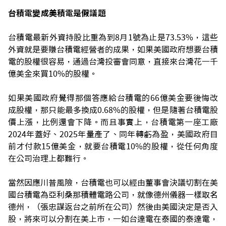
台積電變成美積電是假議題
台積電最新外資持股比重為到8月1號為止是73.53%，這些
外資就是要賺台積電經營者的成果，如果美國政府想要台積
電的股權很容易，通過台灣投審會同意，直接來台灣花一千
億美金來買10%的股權。
如果美國政府覺得那個答應給台積電的66億美金要後悔改
成股權，那只能最多換成0.68%的股權，但是隨著台積電股
價上漲，比例還會下降。而且事實上，台積電第一座工廠
2024年蓋好、2025年量產了、同年轉虧為盈，美國政府目
前才付款15億美金，就要台積電10%的股權，從任何角度
在公司治理上都難行。
當然因應川普風險，台積電也可以經由董事會決議切割在美
國台積電為亞利桑那積體電路公司，就像德州儀器一樣取名
德州，（張忠謀返台之前所在公司）然後由美國決定是否入
股，將來可以分割在美上市，一如台達電在泰國的泰達電，