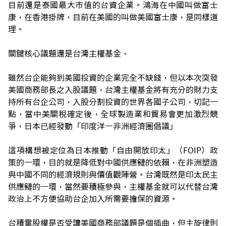
目前還是泰國最大市值的台資企業。鴻海在中國叫做富士
康，在香港掛牌，目前在美國的叫做美國富士康，是同樣道
理。
關鍵核心議題還是台灣主權基金，
雖然台企能夠到美國投資的企業完全不缺錢，但以本次突發
美國商務部長之入股議題，台灣主權基金將有充分的財力支
持所有台企公司，入股分割投資的世界各國子公司，切記一
點，當中美關稅確定後，全球製造業和貿易會更加激烈競
爭，日本已經發動「印度洋—非洲經濟圈倡議」
這項構想被定位為日本推動「自由開放印太」（FOIP）政
策的一環，目的就是降低對中國供應鏈的依賴，在非洲塑造
與中國不同的經濟規則與價值觀陣營。台灣既然是印太民主
供應鏈的一環，當然要積極參與，主權基金就可以代替台灣
政治上不方便協助台企加入所需要擔保的資源。
台積電股權是否受讓美國商務部議題是個插曲，但主旋律則