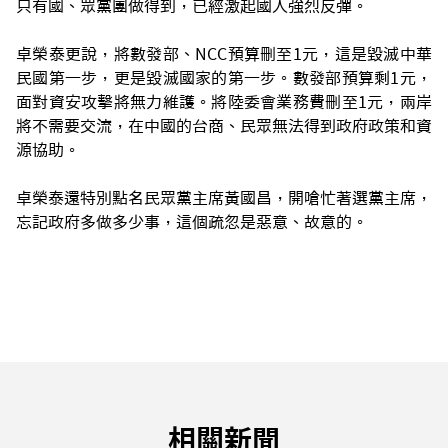
只有國、眾黨團做得到，已經激起國人強烈反彈。
卓榮泰更說，將數發部、NCC預算刪至1元，這是毀滅中華
民國第一步，更是毀滅國家的第一步。數發部預算剩1元，
面對資安攻擊將無力維護。將陸委會業務費刪至1元，兩岸
將不需要交流，在中國的台商、民眾無法得到政府政策和資
源協助。
卓榮泰還特別點名民眾黨主席黃國昌，開嗆忙著選黨主席，
忘記政府多做多少事，這個疏忽是惡意、故意的。
相關新聞