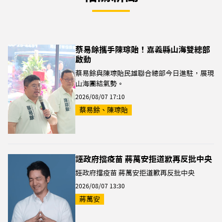
蔡易餘攜手陳琮貽！嘉義縣山海雙總部
啟動
蔡易餘與陳琮貽民雄聯合總部今日進駐，展現
山海團結氣勢。
2026/08/07 17:10
蔡易餘、陳琮貽
誣政府擋疫苗 蔣萬安拒道歉再反批中央
誣政府擋疫苗 蔣萬安拒道歉再反批中央
2026/08/07 13:30
蔣萬安