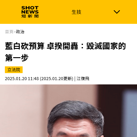
生技
生技
政治
消費生活
在地品牌
財經
健康
首頁
>
政治
藍白砍預算 卓揆開轟：毀滅國家的
新南向
體育
第一步
立法院
2025.01.20 11:48
(2025.01.20更新)
| 江復飛