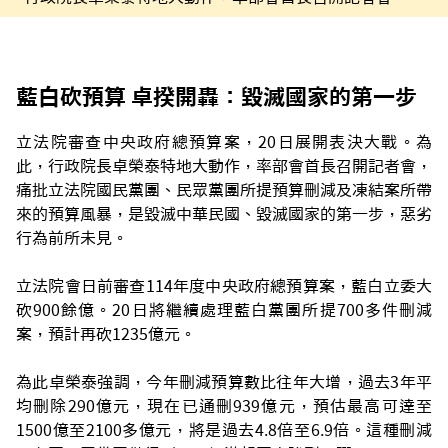
藍白砍預算 卓揆開轟：毀滅國家的第一步
立法院審查中央政府總預算案，20日展開表決大戰。為
此，行政院長卓榮泰特地大動作，率部會首長召開記者會，
痛批立法院國民黨團、民眾黨團所提預算刪減及凍結案所帶
來的預算風暴，是毀滅中華民國、毀滅國家的第一步，惡劣
行為前所未見。
立法院會日前審查114年度中央政府總預算案，藍白立委大
砍900餘億。20日將繼續處理藍白黨團所提700多件刪減
案，預計再砍1235億元。
為此卓榮泰強調，今年刪減預算數比往年大增，過去3年平
均刪除290億元，現在已通刪939億元，預估最高可達至
1500億至2100多億元，將是過去4.8倍至6.9倍。這種刪減