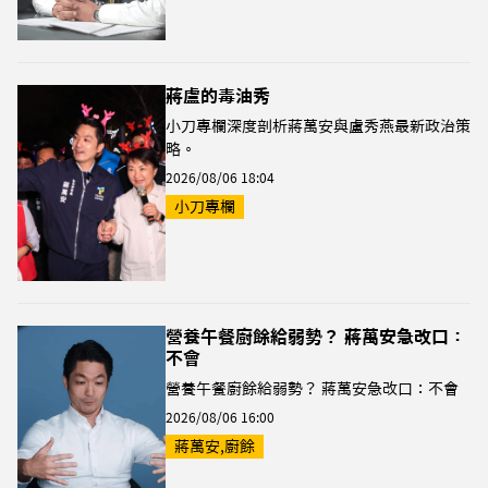
蔣盧的毒油秀
小刀專欄深度剖析蔣萬安與盧秀燕最新政治策
略。
2026/08/06 18:04
小刀專欄
營養午餐廚餘給弱勢？ 蔣萬安急改口：
不會
營養午餐廚餘給弱勢？ 蔣萬安急改口：不會
2026/08/06 16:00
蔣萬安,廚餘