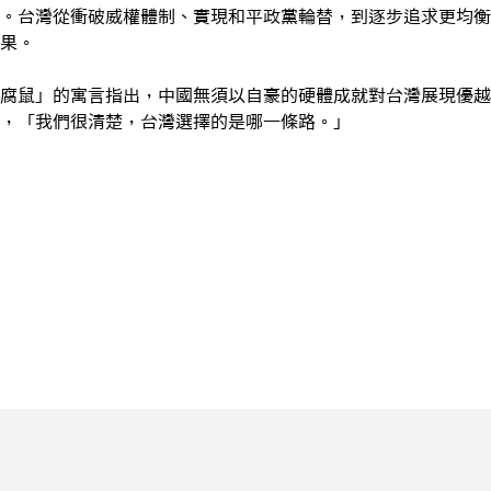
。台灣從衝破威權體制、實現和平政黨輪替，到逐步追求更均衡
果。
腐鼠」的寓言指出，中國無須以自豪的硬體成就對台灣展現優越
，「我們很清楚，台灣選擇的是哪一條路。」