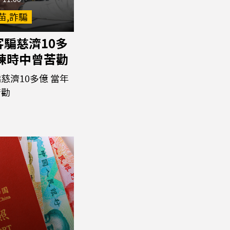
苗,詐騙
騙慈濟10多
年陳時中曾苦勸
慈濟10多億 當年
苦勸