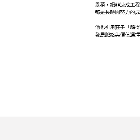
累積，絕非速成工程
都是長時間努力的成
他也引用莊子「鴟得
發展脈絡與價值選擇