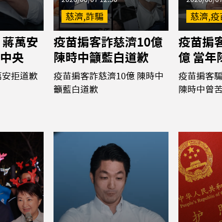
慈濟,詐騙
慈濟,疫
 蔣萬安
疫苗掮客詐慈濟10億
疫苗掮客
中央
陳時中籲藍白道歉
億 當
萬安拒道歉
疫苗掮客詐慈濟10億 陳時中
疫苗掮客騙
籲藍白道歉
陳時中曾