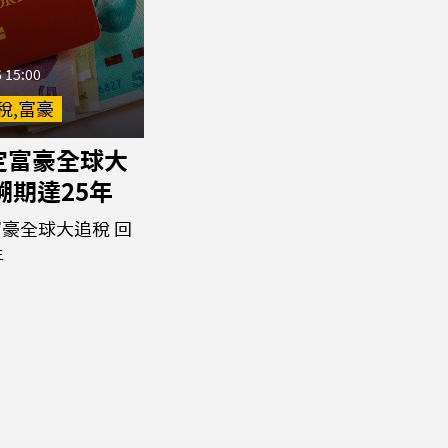
 15:00
稅,富豪
定富豪全球大
溯期達25年
豪全球大追稅 回
年