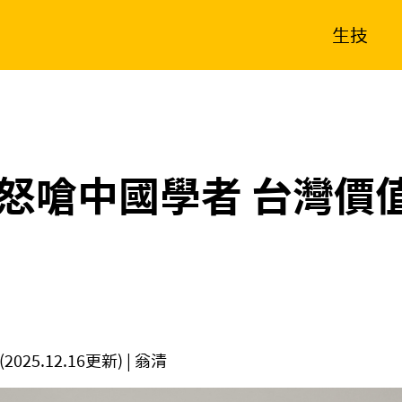
生技
消費生活
在地品牌
財經
健康
新南向
體育
怒嗆中國學者 台灣價
(2025.12.16更新)
| 翁清