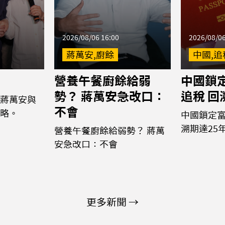
2026/08/06 16:00
2026/08/06
蔣萬安,廚餘
中國,追
營養午餐廚餘給弱
中國鎖
勢？ 蔣萬安急改口：
追稅 回
蔣萬安與
不會
略。
中國鎖定富
溯期達25
營養午餐廚餘給弱勢？ 蔣萬
安急改口：不會
更多新聞 →