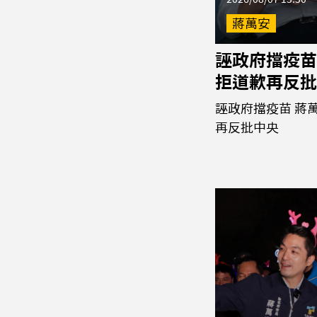
蔣萬安
誣政府擋疫苗
拒道歉再反批
誣政府擋疫苗 蔣
再反批中央