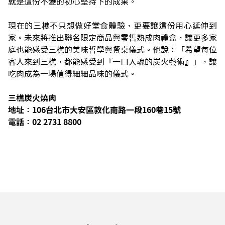
就是這份不變的初心堅持下的成果。
現在的三樵不只想做好堂食體驗，更要讓這份用心延伸到
家。未來將推出聯名限定商品與零售熟成肉禮盒，讓更多家
庭也能感受三樵的美味哲學與餐桌儀式。他說：「希望每位
客人來到三樵，都能感受到『一口入魂的炭火藝術』」，讓
吃肉成為一場值得細細品味的儀式。
三樵炭火燒肉
地址：106台北市大安區敦化南路一段160巷15號
電話：02 2731 8800