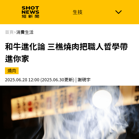
生技
生技
政治
消費生活
在地品牌
財經
健康
首頁
>
消費生活
和牛進化論 三樵燒肉把職人哲學帶
新南向
體育
進你家
燒肉
2025.06.28 12:00
(2025.06.30更新)
| 謝硯宇