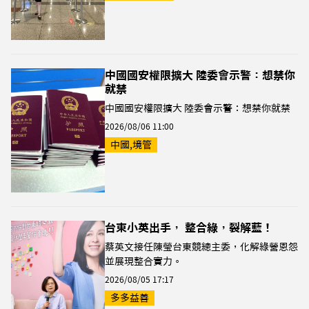
中國國安權限擴大 陸委會示警：想禁你
就禁
中國國安權限擴大 陸委會示警：想禁你就禁
2026/08/06 11:00
中國,境管
台東小英出手， 整合綠，裂解藍！
蔡英文接任陳瑩台東競總主委，化解綠營恩怨
並展現整合實力。
2026/08/05 17:17
多多益善