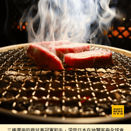
三樵選用的鹿兒島冠軍和牛，深受日本在地饕客與全球食