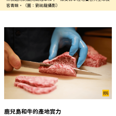
客青睞。（圖：劉祐龍攝影）
鹿兒島和牛的產地實力