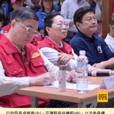
行政院長卓榮泰(左)、花蓮縣長徐榛蔚(中)、立法委員傅