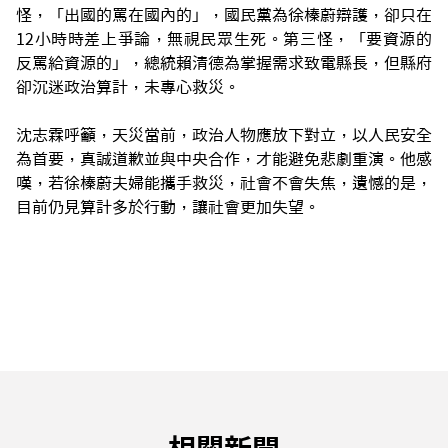
怪，「出國的罵在國內的」，國民黨為徐榛蔚辯護，卻只在
12小時時差上爭論，無視民眾生死。第三怪，「要資源的
反罵給資源的」，總統賴清德為掌握需求致電縣長，但縣府
卻沉迷政治算計，未專心救災。
沈志霖呼籲，天災當前，政治人物應放下對立，以人民安全
為首要，真誠道歉並與中央合作，才能避免悲劇重演。他感
嘆，若徐榛蔚夫婦能攜手救災，社會不會失焦，遺憾的是，
目前仍見算計多於行動，讓社會更加失望。