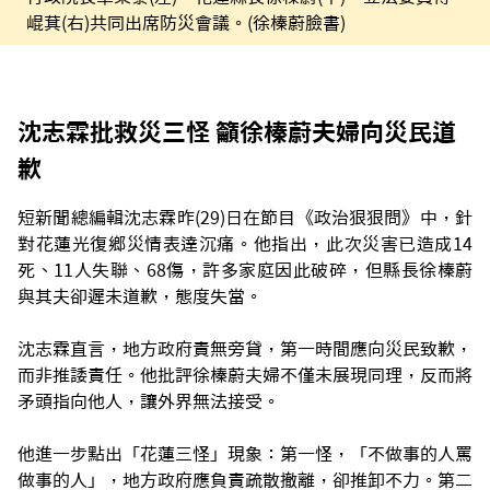
崐萁(右)共同出席防災會議。(徐榛蔚臉書)
沈志霖批救災三怪 籲徐榛蔚夫婦向災民道
歉
短新聞總編輯沈志霖昨(29)日在節目《政治狠狠問》中，針
對花蓮光復鄉災情表達沉痛。他指出，此次災害已造成14
死、11人失聯、68傷，許多家庭因此破碎，但縣長徐榛蔚
與其夫卻遲未道歉，態度失當。
沈志霖直言，地方政府責無旁貸，第一時間應向災民致歉，
而非推諉責任。他批評徐榛蔚夫婦不僅未展現同理，反而將
矛頭指向他人，讓外界無法接受。
他進一步點出「花蓮三怪」現象：第一怪，「不做事的人罵
做事的人」，地方政府應負責疏散撤離，卻推卸不力。第二