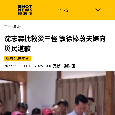
生技
生技
政治
消費生活
在地品牌
財經
健康
首頁
>
政治
沈志霖批救災三怪 籲徐榛蔚夫婦向
新南向
體育
災民道歉
徐榛蔚,傅崐萁
2025.09.30 11:10
(2025.10.01更新)
| 劉祐龍