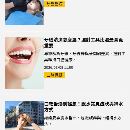
牙醫醫院
牙縫清潔怎麼選？選對工具比選最貴更
重要
專家解析牙線、牙線棒與牙間刷差異，選對工
具維持口腔健康。
2026/08/08 11:00
口腔保健
口乾舌燥別輕忽！脫水常見症狀與補水
方式
認識夏季脫水警訊、危險族群與正確補水方
法。