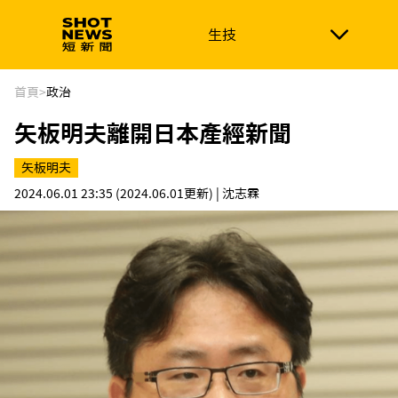
生技
生技
政治
消費生活
在地品牌
財經
健康
首頁
>
政治
矢板明夫離開日本產經新聞
新南向
體育
矢板明夫
2024.06.01 23:35
(2024.06.01更新)
| 沈志霖