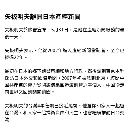
矢板明夫離開日本產經新聞
矢板明夫於臉書宣布，5月31日，是他在產經新聞服務的最
後一天。
矢板明夫表示，他從2002年進入產經新聞當記者，至今已
經過22年。
最初在日本的鄉下跑警察線和地方行政，然後調到東京本社
採訪日本外交和國際新聞。2007年初被派到北京。經歷中
國共產黨的權力從胡錦濤集團過渡到習近平個人，中國從走
向世界又回到閉關鎖國。
矢板明夫的台灣4年任期已接近尾聲。他選擇和家人一起留
在台灣，和大家一起捍衛自由和民主，也會繼續推動日台交
流。