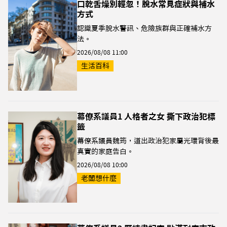
口乾舌燥別輕忽！脫水常見症狀與補水
方式
認識夏季脫水警訊、危險族群與正確補水方
法。
2026/08/08 11:00
生活百科
幕僚系議員1 人格者之女 撕下政治犯標
籤
幕僚系議員魏筠，道出政治犯家屬光環背後最
真實的家庭告白。
2026/08/08 10:00
老闆想什麼