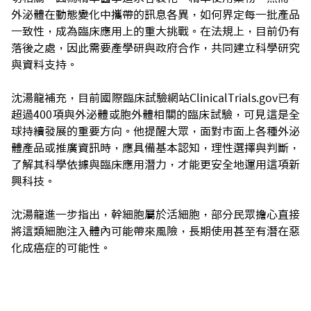
外泌體在動態變化中攜帶的訊息各異，如何界定每一批產品
一致性，成為臨床應用上的重大挑戰。在法規上，目前仍有
落後之處，因此需要產學研與政府合作，共同建立科學研究
與資料支持。
沈湯龍補充，目前國際臨床試驗網站ClinicalTrials.gov已有
超過400項與外泌體或胞外體相關的臨床試驗，可見這是全
球持續發展的重要方向。他提醒大眾，面對市面上各種外泌
體產品或推廣資訊時，應具備基本認知，理性選擇與判斷，
了解其科學依據與臨床應用潛力，才能更安全地運用這項新
興科技。
沈湯龍進一步指出，幹細胞屬於活細胞，部分民眾擔心直接
將這類細胞注入體內可能帶來風險，長期使用甚至有潛在惡
化成癌症的可能性。