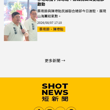
啟動
蔡易餘與陳琮貽民雄聯合總部今日進駐，展現
山海團結氣勢。
2026/08/07 17:10
蔡易餘、陳琮貽
更多新聞 →