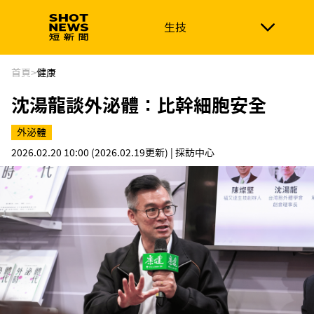
生技
生技
政治
消費生活
在地品牌
財經
健康
首頁
>
健康
沈湯龍談外泌體：比幹細胞安全
新南向
體育
外泌體
2026.02.20 10:00
(2026.02.19更新)
| 採訪中心