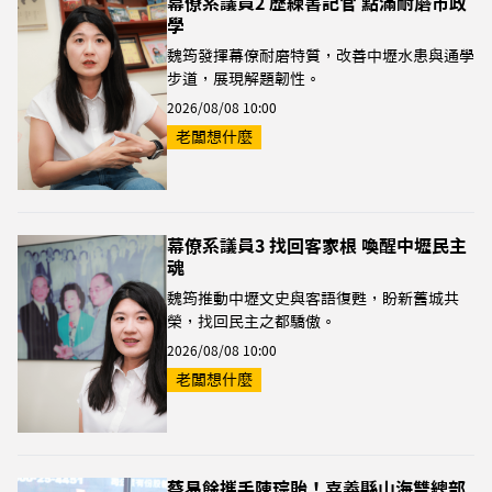
幕僚系議員2 歷練書記官 點滿耐磨市政
學
魏筠發揮幕僚耐磨特質，改善中壢水患與通學
步道，展現解題韌性。
2026/08/08 10:00
老闆想什麼
幕僚系議員3 找回客家根 喚醒中壢民主
魂
魏筠推動中壢文史與客語復甦，盼新舊城共
榮，找回民主之都驕傲。
2026/08/08 10:00
老闆想什麼
蔡易餘攜手陳琮貽！嘉義縣山海雙總部