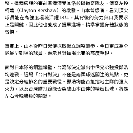
整。這種嚴謹的賽前準備深受其洛杉磯道奇隊友、傳奇左投
柯蕭（Clayton Kershaw）的啟發。山本曾感嘆，看到頂尖
球員能在高強度環境活躍18年，其背後的努力與自我要求
正是關鍵，因此他也養成了提早進場、精準掌握身體狀態的
習慣。
事實上，山本從昨日起便採取獨立調整節奏，今日更成為全
隊最早到場的球員，顯示其對這場比賽的高度重視。
面對日本隊的銅牆鐵壁，台灣隊決定派出中信兄弟強投鄭浩
均迎戰。這場「台日對決」不僅是兩國球迷關注的焦點，更
是決定分組排名的重要戰役。鄭浩均能否抵擋地主隊的強大
火力，以及台灣隊打線能否突破山本由伸的精密投球，將是
左右今晚勝負的關鍵。