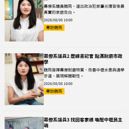
幕僚系議員魏筠，道出政治犯家屬光環背後最
真實的家庭告白。
2026/08/08 10:00
專訪魏筠
幕僚系議員2 歷練書記官 點滿耐磨市政
學
魏筠發揮幕僚耐磨特質，改善中壢水患與通學
步道，展現解題韌性。
2026/08/08 10:00
專訪魏筠
幕僚系議員3 找回客家根 喚醒中壢民主
魂