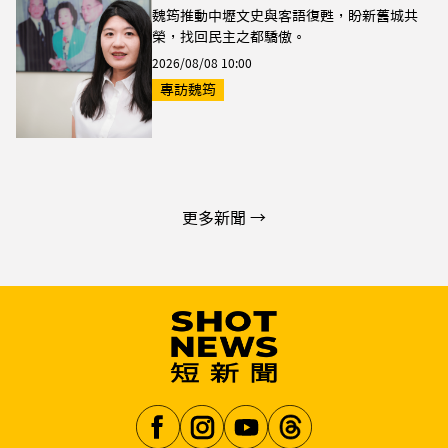
魏筠推動中壢文史與客語復甦，盼新舊城共
榮，找回民主之都驕傲。
2026/08/08 10:00
專訪魏筠
更多新聞 →