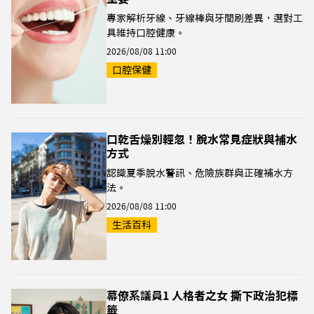
專家解析牙線、牙線棒與牙間刷差異，選對工
具維持口腔健康。
2026/08/08 11:00
口腔保健
口乾舌燥別輕忽！脫水常見症狀與補水
方式
認識夏季脫水警訊、危險族群與正確補水方
法。
2026/08/08 11:00
生活百科
幕僚系議員1 人格者之女 撕下政治犯標
籤