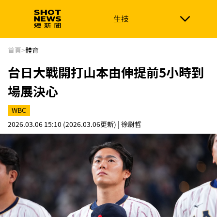
生技
生技
政治
消費生活
在地品牌
財經
健康
首頁
>
體育
台日大戰開打山本由伸提前5小時到
新南向
體育
場展決心
WBC
2026.03.06 15:10
(2026.03.06更新)
| 徐尉哲