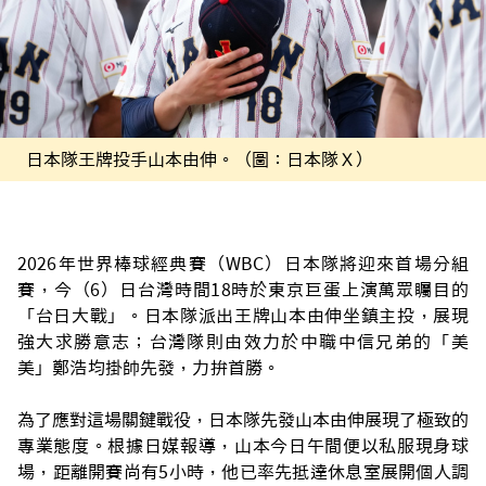
日本隊王牌投手山本由伸。（圖：日本隊Ｘ）
2026年世界棒球經典賽（WBC）日本隊將迎來首場分組
賽，今（6）日台灣時間18時於東京巨蛋上演萬眾矚目的
「台日大戰」。日本隊派出王牌山本由伸坐鎮主投，展現
強大求勝意志；台灣隊則由效力於中職中信兄弟的「美
美」鄭浩均掛帥先發，力拚首勝。
為了應對這場關鍵戰役，日本隊先發山本由伸展現了極致的
專業態度。根據日媒報導，山本今日午間便以私服現身球
場，距離開賽尚有5小時，他已率先抵達休息室展開個人調