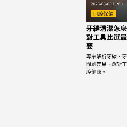
2026/08/08 11:00
口腔保健
牙縫清潔怎麼
對工具比選最
要
專家解析牙線、牙
間刷差異，選對工
腔健康。