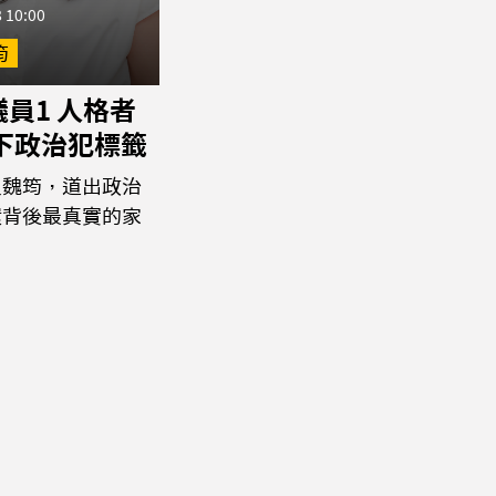
 10:00
筠
員1 人格者
撕下政治犯標籤
員魏筠，道出政治
環背後最真實的家