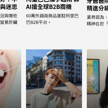
牙醫醫
與迷思
AI搶全球B2B商機
精進分
況與哪些
60萬件越南商品進駐阿里巴
業界認為
留意肝臟
巴B2B平台。
精神在於