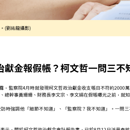
。(劉祐龍攝影)
治獻金報假帳？柯文哲一問三不
體揭露，監察院4月時就發現柯文哲政治獻金收支帳目不符約2000
、總幹事黃珊珊、財務長李文宗、李文娟在假帳曝光之前，就知
受訪時強調他「細節不知道」、「監察院？我不知道」。一問三
表示，關於柯文哲政治獻金會計報告書，已於8月12日派員查