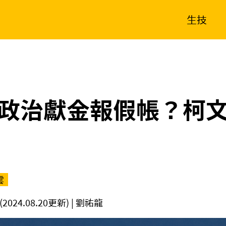
生技
消費生活
在地品牌
財經
健康
新南向
體育
政治獻金報假帳？柯
雲
(2024.08.20更新)
| 劉祐龍