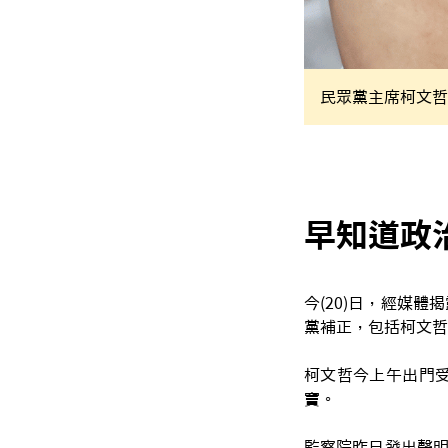
民眾黨主席柯文哲
早知道政
今(20)日，經媒
黨補正，包括柯文哲
柯文哲今上午出門
竇。
監察院昨日發出聲明