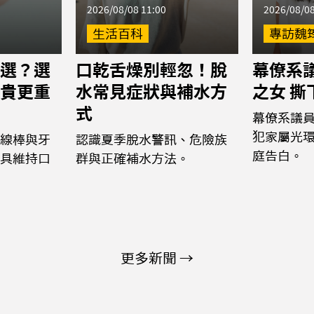
2026/08/08 11:00
2026/08/08
生活百科
專訪魏
選？選
口乾舌燥別輕忽！脫
幕僚系議
貴更重
水常見症狀與補水方
之女 
式
幕僚系議
犯家屬光
線棒與牙
認識夏季脫水警訊、危險族
庭告白。
具維持口
群與正確補水方法。
更多新聞 →