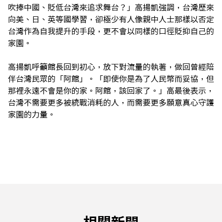
吹捧中國、貶低台灣來追求舞台？」高揚凱強調，台灣歷來
向美、日、英等國學習，卻極少有人像親中人士那樣以否定
台灣作為自我提升的手段，更不會以同樣的口徑貶抑自己的
家園。
高揚凱呼籲館長回到初心，放下對流量的執著，做回曾經陪
伴台灣民眾的「阿館」。「即使你是為了人民幣而妥協，但
那裡永遠不會是你的家。阿館，該回家了。」高最後表示，
台灣不需要更多被統戰消耗的人，而需要更多願意真心守護
家園的力量。