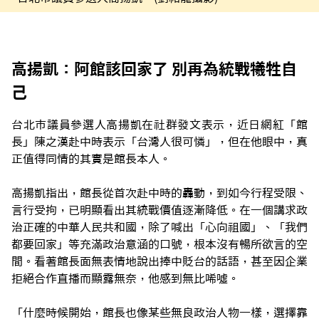
高揚凱：阿館該回家了 別再為統戰犧牲自
己
台北市議員參選人高揚凱在社群發文表示，近日網紅「館
長」陳之漢赴中時表示「台灣人很可憐」，但在他眼中，真
正值得同情的其實是館長本人。
高揚凱指出，館長從首次赴中時的轟動，到如今行程受限、
言行受拘，已明顯看出其統戰價值逐漸降低。在一個講求政
治正確的中華人民共和國，除了喊出「心向祖國」、「我們
都要回家」等充滿政治意涵的口號，根本沒有暢所欲言的空
間。看著館長面無表情地說出捧中貶台的話語，甚至因企業
拒絕合作直播而顯露無奈，他感到無比唏噓。
「什麼時候開始，館長也像某些無良政治人物一樣，選擇靠