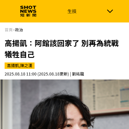
生技
生技
政治
消費生活
在地品牌
財經
健康
首頁
>
政治
高揚凱：阿館該回家了 別再為統戰
新南向
體育
犧牲自己
高揚凱,陳之漢
2025.08.18 11:00
(2025.08.18更新)
| 劉祐龍