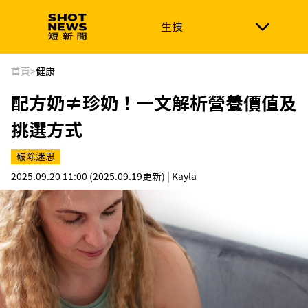
生技
生技
政治
消費生活
在地品牌
財經
健康
首頁
>
健康
配方奶≠珍奶！一文解析營養價值及
新南向
體育
挑選方式
破除迷思
2025.09.20 11:00
(2025.09.19更新)
| Kayla