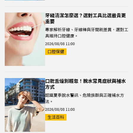
牙縫清潔怎麼選？選對工具比選最貴更
重要
專家解析牙線、牙線棒與牙間刷差異，選對工
具維持口腔健康。
2026/08/08 11:00
口腔保健
口乾舌燥別輕忽！脫水常見症狀與補水
方式
認識夏季脫水警訊、危險族群與正確補水方
法。
2026/08/08 11:00
生活百科