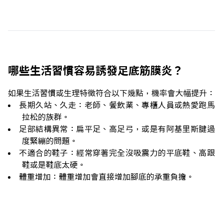
哪些生活習慣容易誘發足底筋膜炎？
如果生活習慣或生理特徵符合以下幾點，機率會大幅提升：
長期久站、久走：老師、餐飲業、專櫃人員或熱愛跑馬
拉松的族群。
足部結構異常：扁平足、高足弓，或是有阿基里斯腱過
度緊繃的問題。
不適合的鞋子：經常穿著完全沒吸震力的平底鞋、高跟
鞋或是鞋底太硬。
體重增加：體重增加會直接增加腳底的承重負擔。