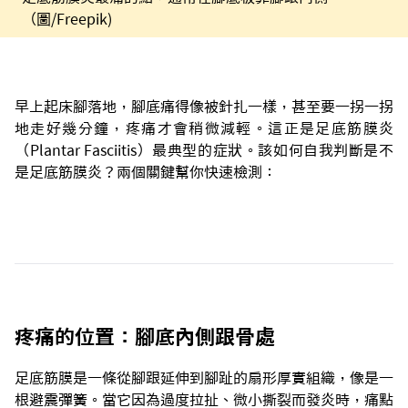
（圖/Freepik)
早上起床腳落地，腳底痛得像被針扎一樣，甚至要一拐一拐
地走好幾分鐘，疼痛才會稍微減輕。這正是足底筋膜炎
（Plantar Fasciitis）最典型的症狀。該如何自我判斷是不
是足底筋膜炎？兩個關鍵幫你快速檢測：
疼痛的位置：腳底內側跟骨處
足底筋膜是一條從腳跟延伸到腳趾的扇形厚實組織，像是一
根避震彈簧。當它因為過度拉扯、微小撕裂而發炎時，痛點