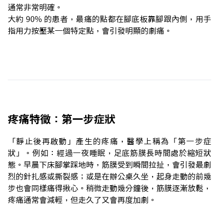
通常非常明確。
大約 90% 的患者，最痛的點都在腳底板靠腳跟內側，用手
指用力按壓某一個特定點，會引發明顯的劇痛。
疼痛特徵：第一步症狀
「靜止後再啟動」產生的疼痛，醫學上稱為「第一步症
狀」。例如：經過一夜睡眠，足底筋膜長時間處於縮短狀
態。早晨下床腳掌踩地時，筋膜受到瞬間拉扯，會引發最劇
烈的針扎感或撕裂感；或是在辦公桌久坐，起身走動的前幾
步也會同樣痛得揪心。稍微走動幾分鐘後，筋膜逐漸放鬆，
疼痛通常會減輕，但走久了又會再度加劇。