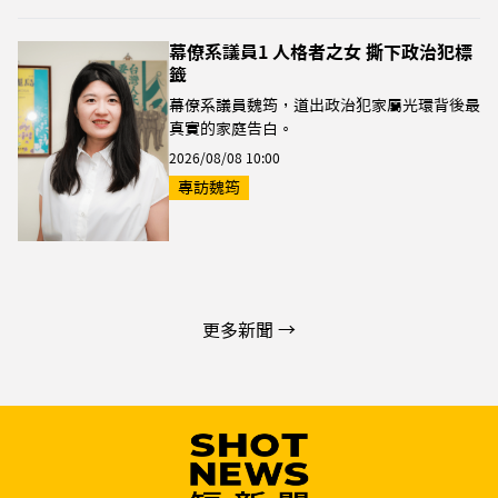
幕僚系議員1 人格者之女 撕下政治犯標
籤
幕僚系議員魏筠，道出政治犯家屬光環背後最
真實的家庭告白。
2026/08/08 10:00
專訪魏筠
更多新聞 →