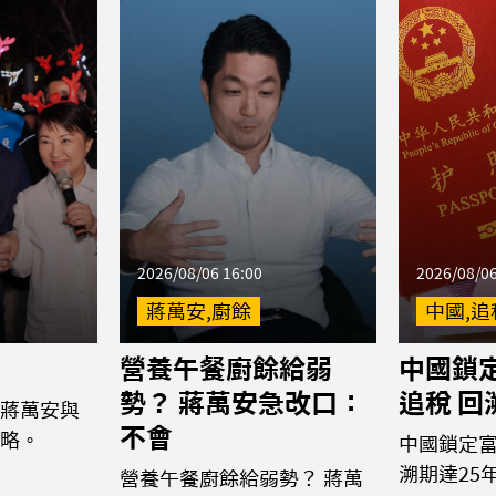
2026/08/06 16:00
2026/08/06
蔣萬安,廚餘
中國,追
營養午餐廚餘給弱
中國鎖
勢？ 蔣萬安急改口：
追稅 回
蔣萬安與
不會
略。
中國鎖定富
溯期達25
營養午餐廚餘給弱勢？ 蔣萬