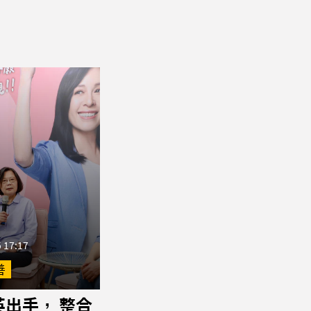
 17:17
善
英出手， 整合