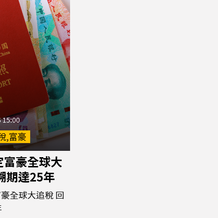
 15:00
稅,富豪
定富豪全球大
溯期達25年
豪全球大追稅 回
年