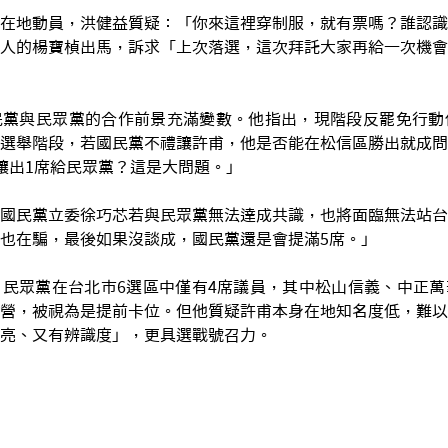
在地動員，洪健益質疑：「你來這裡穿制服，就有票嗎？誰認識
人的楊寶楨出馬，訴求「上次落選，這次拜託大家再給一次機會
黨與民眾黨的合作前景充滿變數。他指出，現階段反罷免行動仰
選舉階段，若國民黨不禮讓許甫，他是否能在松信區勝出就成問
讓出1席給民眾黨？這是大問題。」
國民黨立委徐巧芯若與民眾黨無法達成共識，也將面臨無法站台
也在騙，最後如果沒談成，國民黨還是會提滿5席。」
民眾黨在台北市6選區中僅有4席議員，其中松山信義、中正萬
營，被視為是提前卡位。但他質疑許甫本身在地知名度低，難以
亮、又有辨識度」，更具選戰號召力。