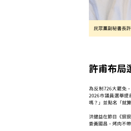
民眾黨副秘書長許
許甫布局
為反制726大罷
2026市議員選舉
嗎？」並點名「就
洪健益在節目《狠狠
委黃國昌，烤肉不帶