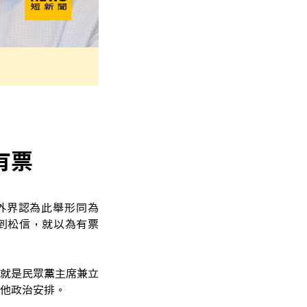
有票
外界認為此舉形同為
到松信，就以為有票
就是民眾黨主席兼立
他政治安排。