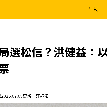
生技
消費生活
在地品牌
財經
健康
新南向
體育
局選松信？洪健益：
票
(2025.07.09更新)
| 莊妤涵