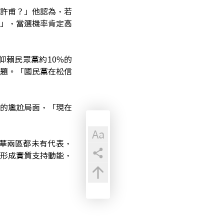
許甫？」他認為，若
」，當選機率肯定高
賴民眾黨約10%的
題。「國民黨在松信
的尷尬局面，「現在
Aa
華兩區都未有代表，
形成實質支持動能，