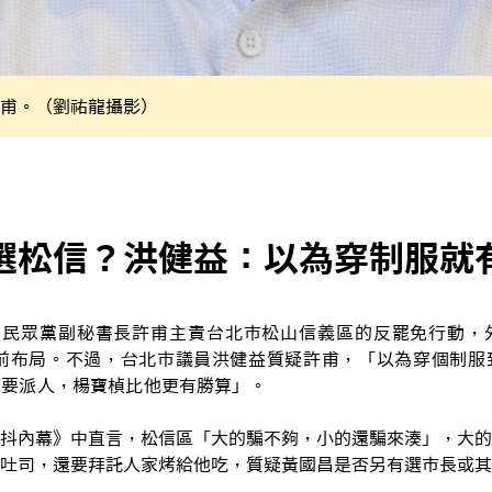
甫。（劉祐龍攝影）
選松信？洪健益：以為穿制服就
免，民眾黨副秘書長許甫主責台北市松山信義區的反罷免行動，
提前布局。不過，台北市議員洪健益質疑許甫，「以為穿個制服
算要派人，楊寶楨比他更有勝算」。
抖內幕》中直言，松信區「大的騙不夠，小的還騙來湊」，大的
吐司，還要拜託人家烤給他吃，質疑黃國昌是否另有選市長或其