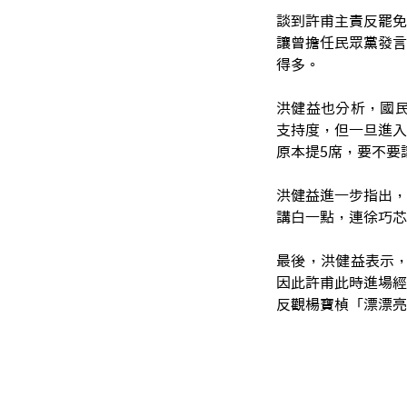
談到許甫主責反罷免
讓曾擔任民眾黨發言
得多。
洪健益也分析，國民
支持度，但一旦進入
原本提5席，要不要
洪健益進一步指出，
講白一點，連徐巧芯
最後，洪健益表示，
因此許甫此時進場經
反觀楊寶楨「漂漂亮