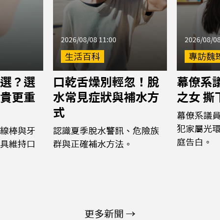
2026/08/08 11:00
2026/08/08
生活百科
專訪魏
選？選
口乾舌燥別輕忽！脫
幕僚系議
貴更重
水常見症狀與補水方
之女 
式
幕僚系議
犯家屬光
線棒與牙
認識夏季脫水警訊、危險族
庭告白。
具維持口
群與正確補水方法。
更多新聞 →