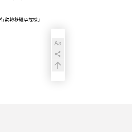
行動轉移繼承危機」
Aa