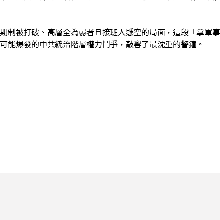
期制被打破、高層全為弱者且接班人懸空的局面，這段「拿軍事
可能爆發的中共統治階層權力鬥爭，敲響了最沈重的警鐘。