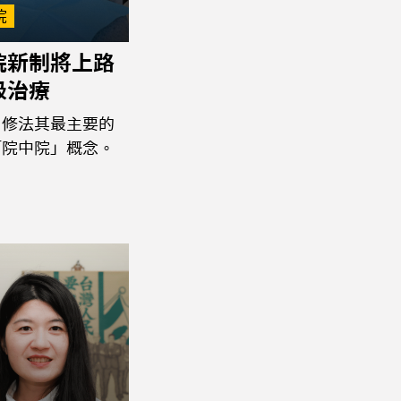
院
院新制將上路
級治療
，修法其最主要的
「院中院」概念。