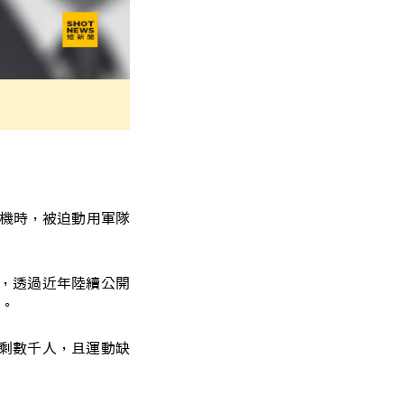
危機時，被迫動用軍隊
中，透過近年陸續公開
。
僅剩數千人，且運動缺