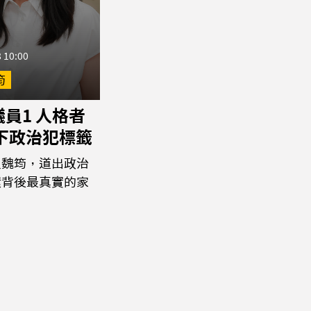
 10:00
筠
員1 人格者
撕下政治犯標籤
員魏筠，道出政治
環背後最真實的家