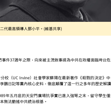
二代最高領導人鄧小平。(維基共享)
天安門事件37週年之際，向來被主流敘事視為中共在政權面臨垮台
分校（UC Irvine）社會學家蘇陽在最新著作《殺戮的決定》
李鵬日記等黨內核心史料，徹底顛覆了這一行之多年的歷史解讀
989年五月底的天安門廣場抗爭實已進入強弩之末，留守學生
本無法動搖中共統治根基。