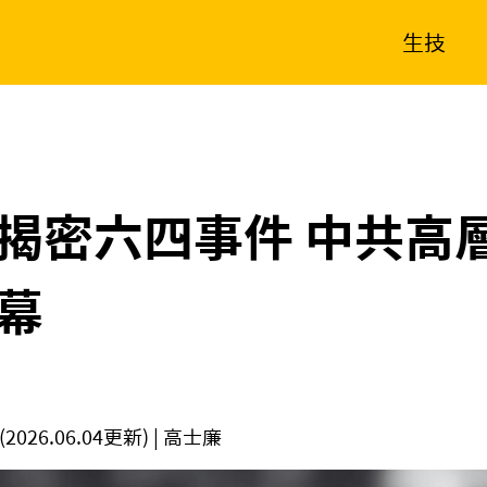
生技
消費生活
在地品牌
財經
健康
新南向
體育
揭密六四事件 中共高
幕
(2026.06.04更新)
| 高士廉