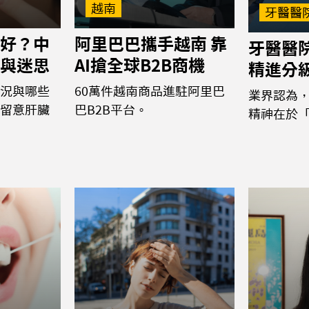
越南
牙醫醫
好？中
阿里巴巴攜手越南 靠
牙醫醫
與迷思
AI搶全球B2B商機
精進分
況與哪些
60萬件越南商品進駐阿里巴
業界認為
留意肝臟
巴B2B平台。
精神在於