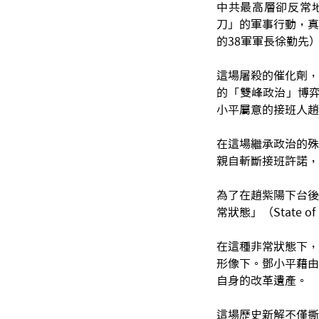
中共最高層卻反常
刀」的軍事行動，真
的38軍軍長徐勤先
這場屠殺的催化劑，
的「雙峰政治」博弈
小平屬意的接班人趙
在這場繼承政治的殊
親自斬斷接班許諾，
為了在趙紫陽下台後
常狀態」（State of 
在這種非常狀態下，
形像下。鄧小平藉由
自身的改革遺產。
這場歷史新解不僅撕