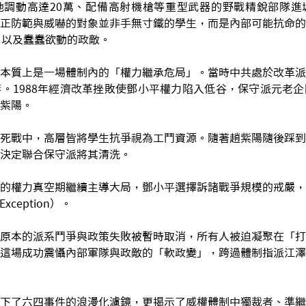
地調動高達20萬、配備高射機槍等重型武器的野戰精銳部隊進
正防範與威嚇的對象並非手無寸鐵的學生，而是內部可能抗命的
）以及蠢蠢欲動的政敵。
本質上是一場體制內的「權力繼承危局」。當時中共處於改革派
。1988年經濟改革挫敗使鄧小平權力陷入低谷，保守派元老
紫陽。
死戰中，高層皆將學生抗爭視為工鬥資源。隨著趙紫陽隨後踩到
決定聯合保守派將其清洗。
的權力真空期繼續主導大局，鄧小平選擇訴諸戰爭規模的戒嚴，
Exception）。
原本的派系鬥爭與政策失敗被暫時取消，所有人被迫凝聚在「打
這場成功震懾內部軍隊與政敵的「軟政變」，跨過體制指派江澤
下了六四事件的浪漫化濾鏡，更揭示了威權體制中獨裁者、準繼