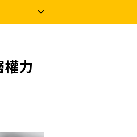
政治
層權力