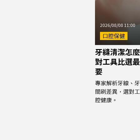
2026/08/08 11:00
口腔保健
牙縫清潔怎麼
對工具比選最
要
專家解析牙線、牙
間刷差異，選對工
腔健康。