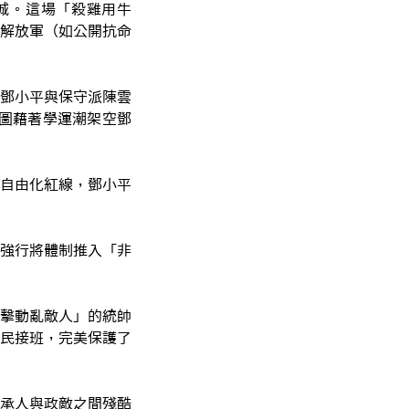
城。這場「殺雞用牛
解放軍（如公開抗命
鄧小平與保守派陳雲
企圖藉著學運潮架空鄧
自由化紅線，鄧小平
強行將體制推入「非
擊動亂敵人」的統帥
民接班，完美保護了
承人與政敵之間殘酷