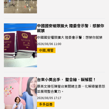
中國國安權限擴大 陸委會示警：想禁你
就禁
中國國安權限擴大 陸委會示警：想禁你就禁
2026/08/06 11:00
中國,境管
台東小英出手， 整合綠，裂解藍！
蔡英文接任陳瑩台東競總主委，化解綠營恩怨
並展現整合實力。
2026/08/05 17:17
多多益善