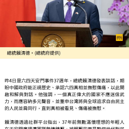
總統賴清德。(總統府提供)
昨4日是六四天安門事件37週年，總統賴清德發表談話，期
盼中國政府能正視歷史、承認六四真相並撫慰傷痛，以此開
啟和解與對話。他強調，一個真正偉大的國家不應迷信武
力，而應容納多元聲音，並重申台灣將與全球追求自由民主
的人民並肩同行，直到真相被看見、傷痛被撫慰。
賴清德透過社群平台指出，37年前無數滿懷理想的年輕人