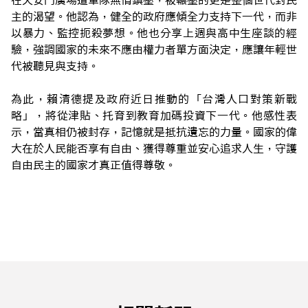
在天安門廣場遭軍隊無情鎮壓，被輾壓的更是整個世代對民
主的渴望。他認為，健全的政府應傾全力支持下一代，而非
以暴力、監控扼殺夢想。他也分享上週與高中生座談的經
驗，強調國家的未來不應由權力者單方面決定，應讓年輕世
代被聽見與支持。
為此，賴清德提及政府近日推動的「台灣人口對策新戰
略」，將從津貼、托育到教育加碼投資下一代。他感性表
示，當真相仍被封存，記憶就是抵抗遺忘的力量。國家的偉
大在於人民能否享有自由、獲得尊重並安心追求人生，守護
自由民主的國家才真正值得尊敬。