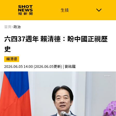
生技
生技
政治
消費生活
在地品牌
財經
健康
首頁
>
政治
六四37週年 賴清德：盼中國正視歷
新南向
體育
史
賴清德
2026.06.05 14:00
(2026.06.05更新)
| 劉祐龍