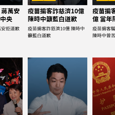
 蔣萬安
疫苗掮客詐慈濟10億
疫苗掮客
中央
陳時中籲藍白道歉
億 當
萬安拒道歉
疫苗掮客詐慈濟10億 陳時中
疫苗掮客騙
籲藍白道歉
陳時中曾