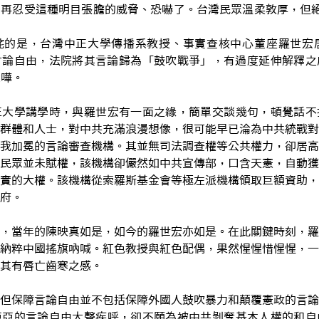
用再忍受這種明目張膽的威脅、恐嚇了。台灣民眾溫柔敦厚，但
詫的是，台灣中正大學傳播系教授、事實查核
中心董座羅世宏
言論自由，法院將其言論歸為「鼓吹戰爭」，有過度延伸解釋之
大嘩。
正大學講學時，與羅世宏有一面之緣，簡單交談幾句，頓覺話不
群體和人士，對中共充滿浪漫想像，很可能早已淪為中共統戰對
我加冕的言論審查機構。其並無司法調查權等公共權力，卻居高
民眾並未賦權，該機構卻儼然如中共宣傳部，口含天憲，自動獲
實的大權。該機構從索羅斯基金會等極左派機構領取巨額資助，
政府。
，當年的陳映真如是，如今的羅世宏亦如是。在此關鍵時刻，羅
納粹中國搖旗吶喊。紅色教授與紅色配偶，果然惺惺惜惺惺，一
讓其有唇亡齒寒之感。
但保障言論自由並不包括保障外國人鼓吹暴力和顛覆憲政的言論
亞亞的言論自由大聲疾呼，卻不願為被中共剝奪基本人權的和自