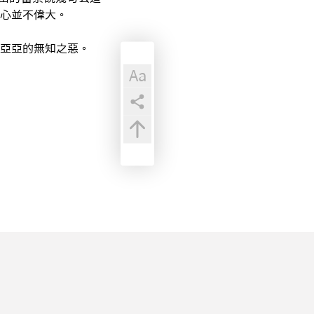
情心並不偉大。
亞亞的無知之惡。
Aa