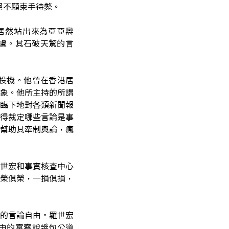
絕不願束手待斃。
居然站出來為亞亞辯
虞。其石破天驚的言
投機。他曾在香港居
象。他所主持的所謂
臨下地對各類新聞報
得裁定哪些言論是事
幫助其牽制輿論，瘋
世宏和事實核查中心
榮俱榮，一損俱損，
的言論自由。羅世宏
由的富察說幾句公道