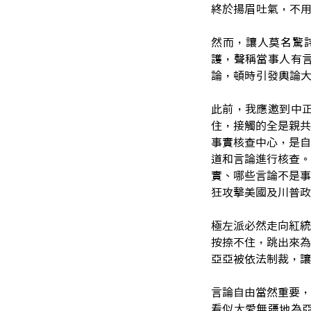
終於揚眉吐氣，不
然而，讓人莫名驚
護，聲稱當事人有
論，頓時引發輿論
此前，我應邀到中
住，接觸的全是親共
事實核查中心，是自
道和言論進行核查。
實、哪些言論不是事
狂攻擊美國及川普
極左派必然走向紅統
按捺不住，跳出來為
亞亞被依法制裁，
言論自由當然重要，
看似大愛無疆地為