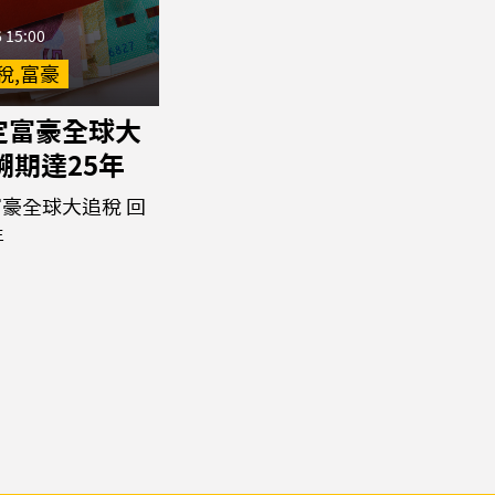
 15:00
稅,富豪
定富豪全球大
溯期達25年
豪全球大追稅 回
年