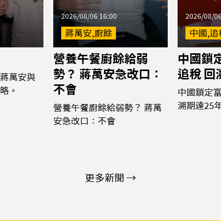
2026/08/06 16:00
2026/08/06
蔣萬安,廚餘
中國,追
營養午餐廚餘給弱
中國鎖
勢？ 蔣萬安急改口：
追稅 回
蔣萬安與
不會
略。
中國鎖定富
溯期達25
營養午餐廚餘給弱勢？ 蔣萬
安急改口：不會
更多新聞 →