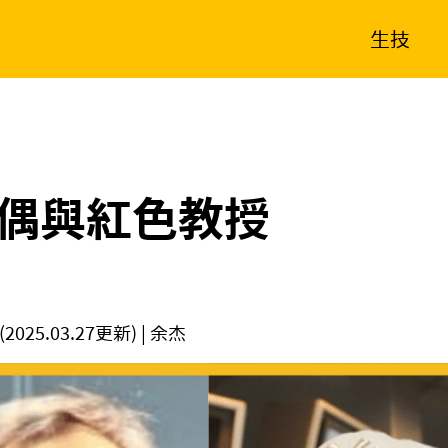
生技
消費生活
在地品牌
財經
健康
新南向
體育
偶與紅色教授
(2025.03.27更新)
| 余杰