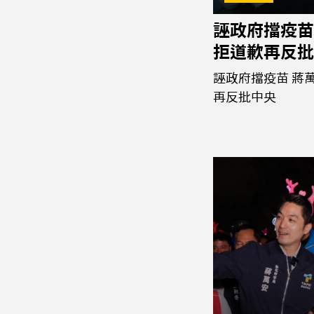
誣政府擋疫苗
拒道歉再反批
誣政府擋疫苗 蔣
再反批中央