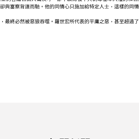
，卻與富察背道而馳。他的同情心只施加給特定人士，這樣的同
，最終必然被惡狼吞噬。羅世宏所代表的平庸之惡，甚至超過了