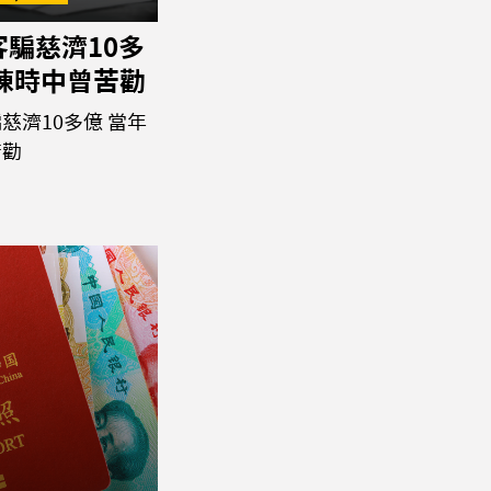
騙慈濟10多
年陳時中曾苦勸
慈濟10多億 當年
苦勸