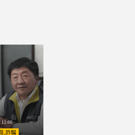
 11:00
苗,詐騙