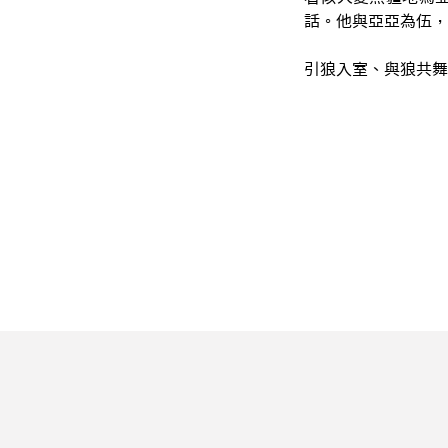
話。他與亞亞為伍
引狼入室、與狼共舞