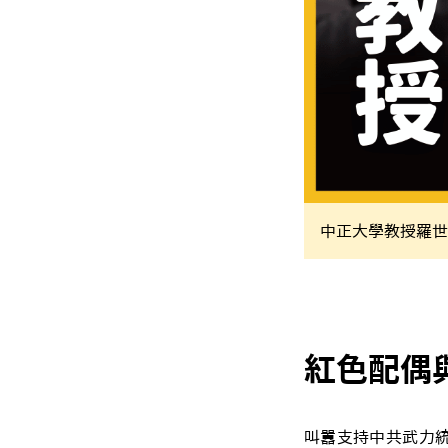
中正大學教授羅世
紅色配偶
叫囂支持中共武力