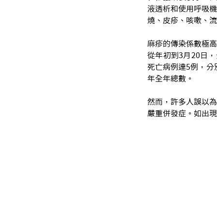
液透析和使用呼吸機
燒、皮疹、咳嗽、流
麻疹的傳染係數極高
從年初到3月20日，
死亡病例達5例，分
年全年總數。
然而，許多人誤以為
嚴重併發症。如出現