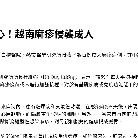
心！越南麻疹侵襲成人
，白梅醫院、熱帶醫學研究所接收了數百例成人麻疹病例，其中
研究所所長杜維強（Đỗ Duy Cường）表示，該醫院每天平均接收
麻疹疫苗或未進行加強接種。對於有基礎疾病或免疫功能低下的
子來自河內，患有糖尿病和支氣管哮喘，在感染麻疹5天後，出
心房顫動，面臨嚴重併發症的風險。另外，一名來自南定的28
診斷為繼發性感染麻疹，對母親和胎兒的健康構成威脅。
約5%的住院患者會出現嚴重併發症，如呼吸衰竭、肝衰竭、多