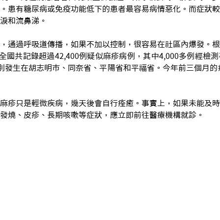
。患有糖尿病或免疫功能低下的患者最容易病情惡化。而症狀較
淚和流鼻涕。
，通過呼吸道傳播，如果不加以控制，很容易在社區內爆發。根
全國共記錄超過42,400例疑似麻疹病例，其中4,000多例經
別發生在胡志明市、同奈省、平陽省和平福省。今年前三個月的病
麻疹只是輕微疾病，幾天後會自行痊癒。事實上，如果未能及時
發燒、皮疹、長期咳嗽等症狀，應立即前往醫療機構就診。