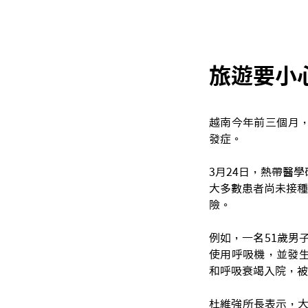
旅遊要小
越南今年前三個月
發症。
3月24日，熱帶醫學
大多數患者尚未接種
險。
例如，一名51歲男
使用呼吸機，並發生
和呼吸衰竭入院，被
杜維強所長表示，大