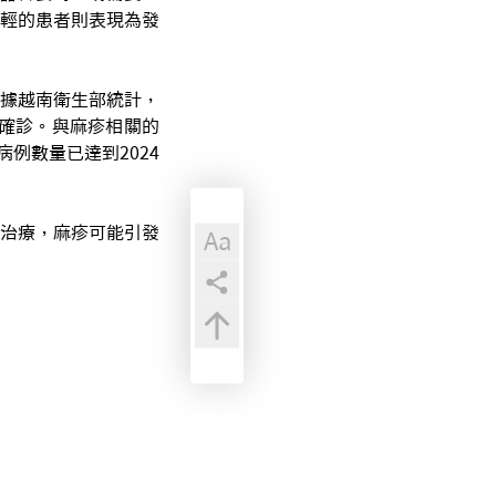
輕的患者則表現為發
據越南衛生部統計，
檢測確診。與麻疹相關的
例數量已達到2024
治療，麻疹可能引發
Aa