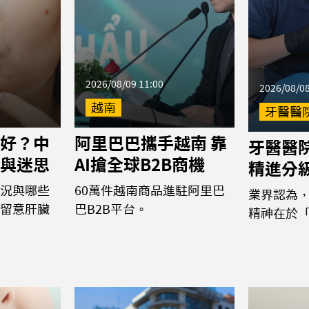
2026/08/09 11:00
2026/08/08
越南
牙醫醫
好？中
阿里巴巴攜手越南 靠
牙醫醫
與迷思
AI搶全球B2B商機
精進分
況與哪些
60萬件越南商品進駐阿里巴
業界認為
留意肝臟
巴B2B平台。
精神在於