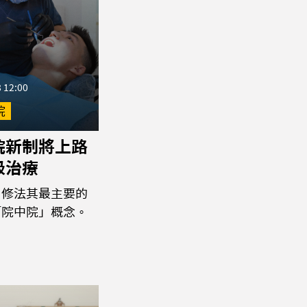
 12:00
院
院新制將上路
級治療
，修法其最主要的
「院中院」概念。