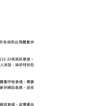
許多病例出現嚴重併
10-20名麻疹患者。
人來說，麻疹特別危
現嚴重呼吸衰竭，需要
歲孕婦因高燒、皮疹
器官衰竭，或需要血