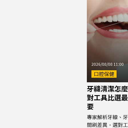
2026/08/08 11:00
口腔保健
牙縫清潔怎麼
對工具比選最
要
專家解析牙線、牙
間刷差異，選對工