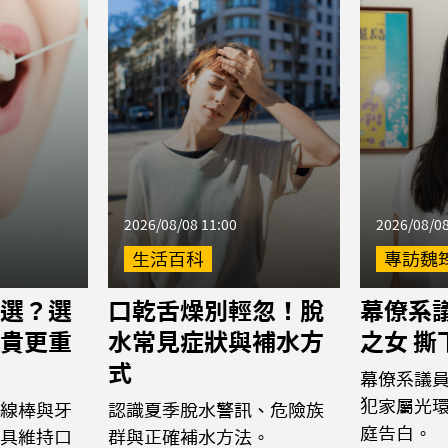
2026/08/08 11:00
2026/08/08
生活百科
專訪魏
選？選
口乾舌燥別輕忽！脫
幕僚系議
貴更重
水常見症狀與補水方
之女 
式
幕僚系議
犯家屬光
線棒與牙
認識夏季脫水警訊、危險族
庭告白。
具維持口
群與正確補水方法。