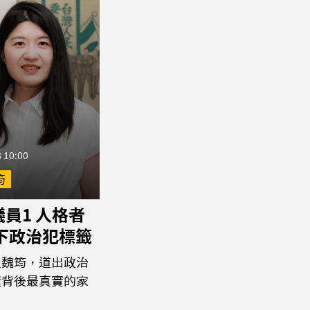
 10:00
筠
員1 人格者
撕下政治犯標籤
員魏筠，道出政治
環背後最真實的家