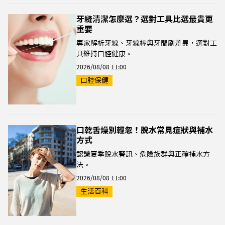
牙縫清潔怎麼選？選對工具比選最貴更
重要
專家解析牙線、牙線棒與牙間刷差異，選對工
具維持口腔健康。
2026/08/08 11:00
口腔保健
口乾舌燥別輕忽！脫水常見症狀與補水
方式
認識夏季脫水警訊、危險族群與正確補水方
法。
2026/08/08 11:00
生活百科