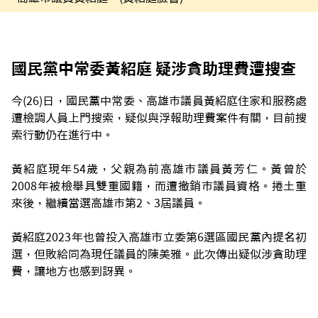
國民黨中常委黃紹庭 疑涉貪助理費遭搜查
今(26)日，國民黨中常委、高雄市議員黃紹庭住家和服務處
遭檢調人員上門搜索，疑似與浮報助理費案件有關，目前搜
索行動仍在進行中。
黃紹庭現年54歲，父親為前高雄市議員黃芳仁。黃曾於
2008年被檢舉具雙重國籍，而遭撤銷市議員資格。捲土重
來後，繼續當選高雄市第2、3屆議員。
黃紹庭2023年也曾投入高雄市立委第6選區國民黨內提名初
選，但敗給同為現任議員的陳美雅。此次傳出疑似涉貪助理
費，讓地方也感到訝異。