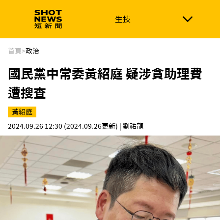
生技
生技
政治
消費生活
在地品牌
財經
健康
首頁
>
政治
國民黨中常委黃紹庭 疑涉貪助理費
新南向
體育
遭搜查
黃紹庭
2024.09.26 12:30
(2024.09.26更新)
| 劉祐龍