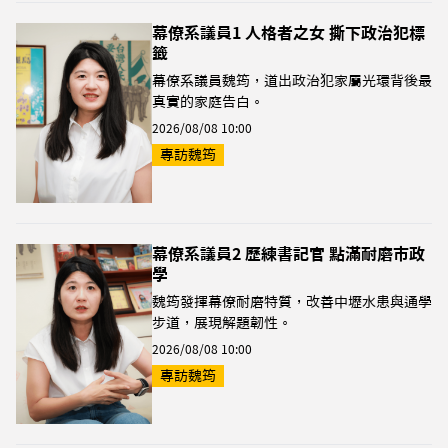
幕僚系議員1 人格者之女 撕下政治犯標
籤
幕僚系議員魏筠，道出政治犯家屬光環背後最
真實的家庭告白。
2026/08/08 10:00
專訪魏筠
幕僚系議員2 歷練書記官 點滿耐磨市政
學
魏筠發揮幕僚耐磨特質，改善中壢水患與通學
步道，展現解題韌性。
2026/08/08 10:00
專訪魏筠