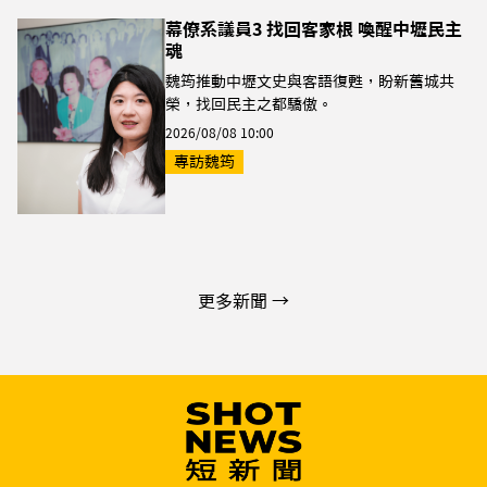
幕僚系議員3 找回客家根 喚醒中壢民主
魂
魏筠推動中壢文史與客語復甦，盼新舊城共
榮，找回民主之都驕傲。
2026/08/08 10:00
專訪魏筠
更多新聞 →