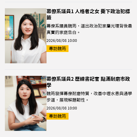
幕僚系議員1 人格者之女 撕下政治犯標
籤
幕僚系議員魏筠，道出政治犯家屬光環背後最
真實的家庭告白。
2026/08/08 10:00
專訪魏筠
幕僚系議員2 歷練書記官 點滿耐磨市政
學
魏筠發揮幕僚耐磨特質，改善中壢水患與通學
步道，展現解題韌性。
2026/08/08 10:00
專訪魏筠