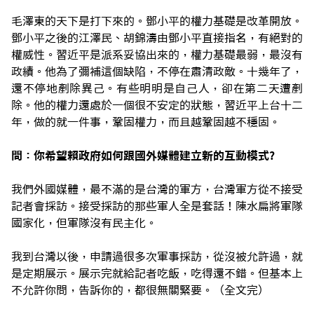
毛澤東的天下是打下來的。鄧小平的權力基礎是改革開放。
鄧小平之後的江澤民、胡錦濤由鄧小平直接指名，有絕對的
權威性。習近平是派系妥協出來的，權力基礎最弱，最沒有
政績。他為了彌補這個缺陷，不停在肅清政敵。十幾年了，
還不停地剷除異己。有些明明是自己人，卻在第二天遭剷
除。他的權力還處於一個很不安定的狀態，習近平上台十二
年，做的就一件事，鞏固權力，而且越鞏固越不穩固。
問：你希望賴政府如何跟國外媒體建立新的互動模式?
我們外國媒體，最不滿的是台灣的軍方，台灣軍方從不接受
記者會採訪。接受採訪的那些軍人全是套話！陳水扁將軍隊
國家化，但軍隊沒有民主化。
我到台灣以後，申請過很多次軍事採訪，從沒被允許過，就
是定期展示。展示完就給記者吃飯，吃得還不錯。但基本上
不允許你問，告訴你的，都很無關緊要。（全文完）