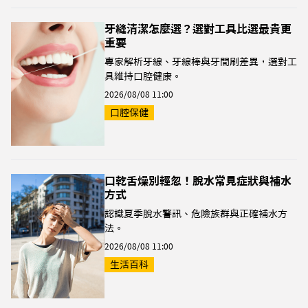
牙縫清潔怎麼選？選對工具比選最貴更
重要
專家解析牙線、牙線棒與牙間刷差異，選對工
具維持口腔健康。
2026/08/08 11:00
口腔保健
口乾舌燥別輕忽！脫水常見症狀與補水
方式
認識夏季脫水警訊、危險族群與正確補水方
法。
2026/08/08 11:00
生活百科