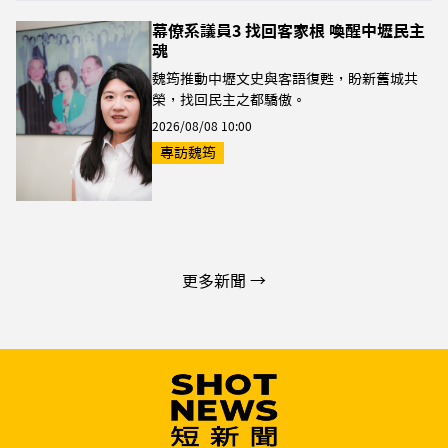
幕僚系議員3 找回客家根 喚醒中壢民主
魂
魏筠推動中壢文史與客語復甦，盼新舊城共
榮，找回民主之都驕傲。
2026/08/08 10:00
專訪魏筠
更多新聞 →