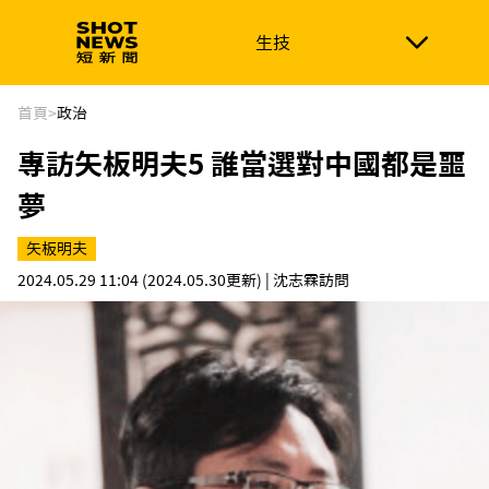
生技
生技
政治
消費生活
在地品牌
財經
健康
首頁
>
政治
專訪矢板明夫5 誰當選對中國都是噩
新南向
體育
夢
矢板明夫
2024.05.29 11:04
(2024.05.30更新)
| 沈志霖訪問