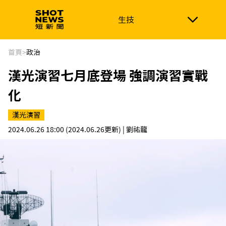
生技
生技
政治
消費生活
在地品牌
財經
健康
首頁
>
政治
漢光演習七月底登場 強調演習實戰
新南向
體育
化
漢光演習
2024.06.26 18:00
(2024.06.26更新)
| 劉祐龍