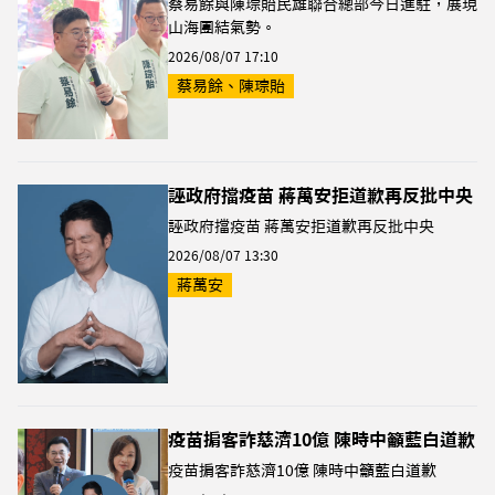
蔡易餘與陳琮貽民雄聯合總部今日進駐，展現
山海團結氣勢。
2026/08/07 17:10
蔡易餘、陳琮貽
誣政府擋疫苗 蔣萬安拒道歉再反批中央
誣政府擋疫苗 蔣萬安拒道歉再反批中央
2026/08/07 13:30
蔣萬安
疫苗掮客詐慈濟10億 陳時中籲藍白道歉
疫苗掮客詐慈濟10億 陳時中籲藍白道歉