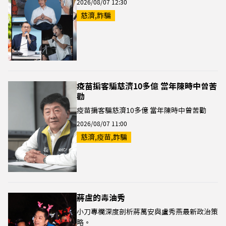
2026/08/07 12:30
慈濟,詐騙
疫苗掮客騙慈濟10多億 當年陳時中曾苦
勸
疫苗掮客騙慈濟10多億 當年陳時中曾苦勸
2026/08/07 11:00
慈濟,疫苗,詐騙
蔣盧的毒油秀
小刀專欄深度剖析蔣萬安與盧秀燕最新政治策
略。