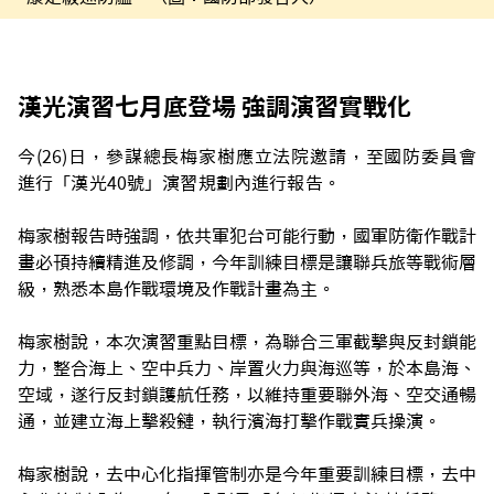
漢光演習七月底登場 強調演習實戰化
今(26)日，參謀總長梅家樹應立法院邀請，至國防委員會
進行「漢光40號」演習規劃內進行報告。
梅家樹報告時強調，依共軍犯台可能行動，國軍防衛作戰計
畫必頇持續精進及修調，今年訓練目標是讓聯兵旅等戰術層
級，熟悉本島作戰環境及作戰計畫為主。
梅家樹說，本次演習重點目標，為聯合三軍截擊與反封鎖能
力，整合海上、空中兵力、岸置火力與海巡等，於本島海、
空域，遂行反封鎖護航任務，以維持重要聯外海、空交通暢
通，並建立海上擊殺鏈，執行濱海打擊作戰實兵操演。
梅家樹說，去中心化指揮管制亦是今年重要訓練目標，去中