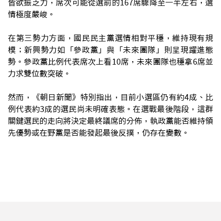
皆欲振乏力，席次可能從選前的167席驟降至一半左右，選
情極度嚴峻。
在第三勢力方面，國民民主黨選情相對平穩，維持現有規
模；新興勢力如「參政黨」與「未來團隊」則呈現躍進態
勢。參政黨比例代表席次上看10席，未來團隊也穩拿6席並
力求雙位數突破。
然而，《朝日新聞》特別指出，目前小選區仍有約4成、比
例代表約3成的選民尚未明確表態。在選戰最後階段，這群
關鍵選民的走向將決定最終議席的分佈，執政黨能否維持領
先優勢或在野黨是否能發起最後反撲，仍存在變數。