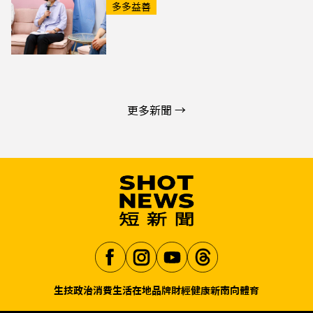
多多益善
更多新聞 →
生技
政治
消費生活
在地品牌
財經
健康
新南向
體育
Aa