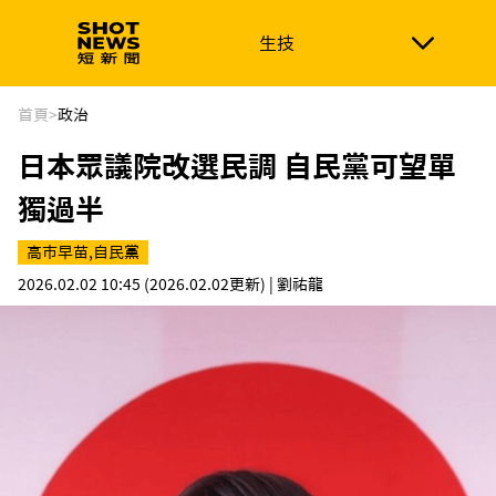
生技
生技
政治
消費生活
在地品牌
財經
健康
首頁
>
政治
日本眾議院改選民調 自民黨可望單
新南向
體育
獨過半
高市早苗,自民黨
2026.02.02 10:45
(2026.02.02更新)
| 劉祐龍