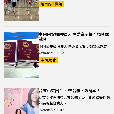
越南內排機場
中國國安權限擴大 陸委會示警：想禁你
就禁
中國國安權限擴大 陸委會示警：想禁你就禁
2026/08/06 11:00
中國,境管
台東小英出手， 整合綠，裂解藍！
蔡英文接任陳瑩台東競總主委，化解綠營恩怨
並展現整合實力。
2026/08/05 17:17