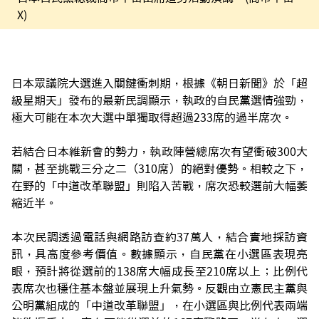
X)
日本眾議院大選進入關鍵衝刺期，根據《朝日新聞》於「超
級星期天」發布的最新民調顯示，執政的自民黨選情強勁，
極大可能在本次大選中單獨取得超過233席的過半席次。
若結合日本維新會的勢力，執政陣營總席次有望衝破300大
關，甚至挑戰三分之二（310席）的絕對優勢。相較之下，
在野的「中道改革聯盟」則陷入苦戰，席次恐較選前大幅萎
縮近半。
本次民調透過電話與網路訪查約37萬人，結合實地採訪資
訊，具高度參考價值。數據顯示，自民黨在小選區表現亮
眼，預計將從選前的138席大幅成長至210席以上；比例代
表席次也穩住基本盤並展現上升氣勢。反觀由立憲民主黨與
公明黨組成的「中道改革聯盟」，在小選區與比例代表兩端