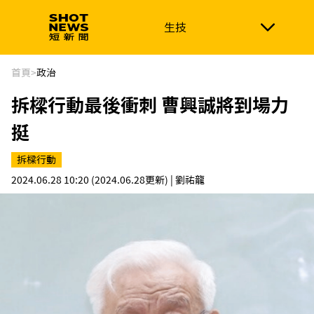
生技
生技
政治
消費生活
在地品牌
財經
健康
首頁
>
政治
拆樑行動最後衝刺 曹興誠將到場力
新南向
體育
挺
拆樑行動
2024.06.28 10:20
(2024.06.28更新)
| 劉祐龍