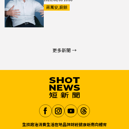
蔣萬安,廚餘
更多新聞 →
生技
政治
消費生活
在地品牌
財經
健康
新南向
體育