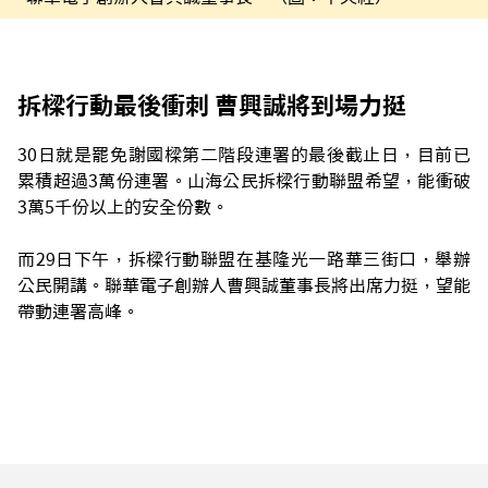
拆樑行動最後衝刺 曹興誠將到場力挺
30日就是罷免謝國樑第二階段連署的最後截止日，目前已
累積超過3萬份連署。山海公民拆樑行動聯盟希望，能衝破
3萬5千份以上的安全份數。
而29日下午，拆樑行動聯盟在基隆光一路華三街口，舉辦
公民開講。聯華電子創辦人曹興誠董事長將出席力挺，望能
帶動連署高峰。