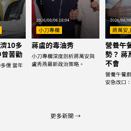
2026/08/06 18:04
2026/08/06
小刀專欄
蔣萬安,
濟10多
蔣盧的毒油秀
營養午
中曾苦勸
勢？ 
小刀專欄深度剖析蔣萬安與
不會
盧秀燕最新政治策略。
多億 當年
營養午餐廚
安急改口
更多新聞 →