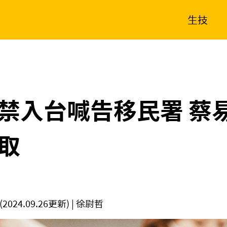
生技
消費生活
在地品牌
財經
健康
新南向
體育
禁入台喊告移民署 蔡
取
(2024.09.26更新)
| 徐尉哲