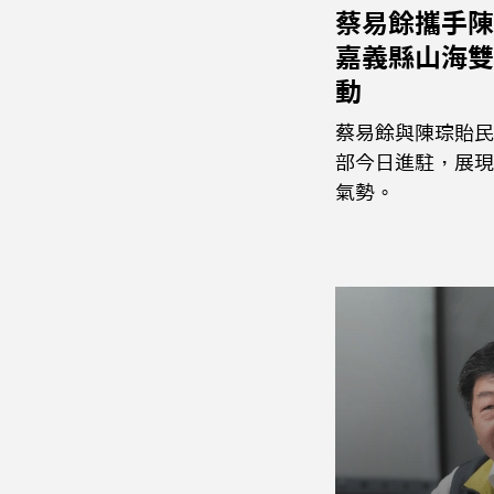
蔡易餘攜手陳
嘉義縣山海雙
動
蔡易餘與陳琮貽民
部今日進駐，展現
氣勢。