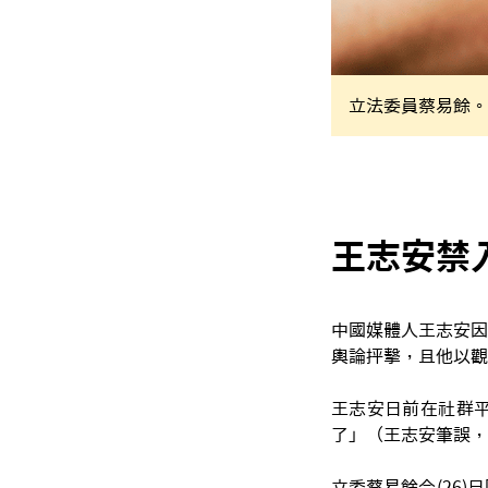
立法委員蔡易餘。
王志安禁
中國媒體人王志安因
輿論抨擊，且他以觀
王志安日前在社群
了」（王志安筆誤，
立委蔡易餘今(26