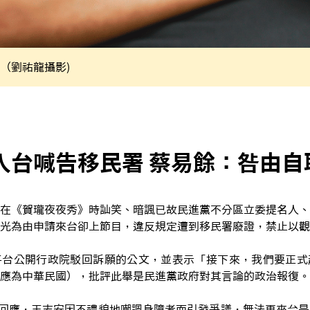
（劉祐龍攝影)
入台喊告移民署 蔡易餘：咎由自
在《賀瓏夜夜秀》時訕笑、暗諷已故民進黨不分區立委提名人、
光為由申請來台卻上節目，違反規定遭到移民署廢證，禁止以觀
平台公開行政院駁回訴願的公文，並表示「接下來，我們要正式
應為中華民國），批評此舉是民進黨政府對其言論的政治報復。
)日回應，王志安因不禮貌地嘲諷身障者而引發爭議，無法再來台