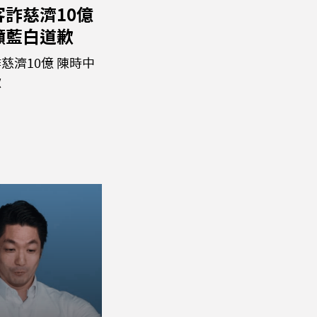
詐慈濟10億
籲藍白道歉
慈濟10億 陳時中
歉