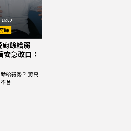
 16:00
廚餘
餐廚餘給弱
蔣萬安急改口：
餘給弱勢？ 蔣萬
：不會