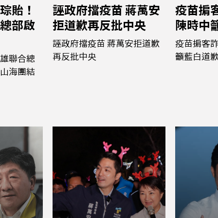
琮貽！
誣政府擋疫苗 蔣萬安
疫苗掮客
總部啟
拒道歉再反批中央
陳時中
誣政府擋疫苗 蔣萬安拒道歉
疫苗掮客詐
再反批中央
籲藍白道
雄聯合總
山海團結