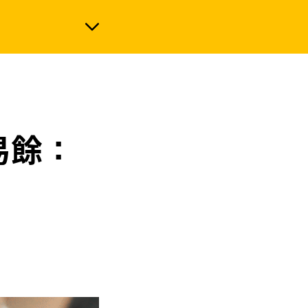
政治
易餘：