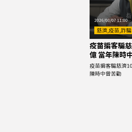
2026/08/07 11:00
慈濟,疫苗,詐騙
疫苗掮客騙慈
億 當年陳時
疫苗掮客騙慈濟10
陳時中曾苦勸