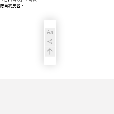
應自我反省。
Aa