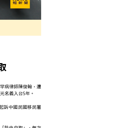
取
罕病律師陳俊翰，遭
光名義入台5年。
起訴中國民國移民署
是「咎由自取」，每次