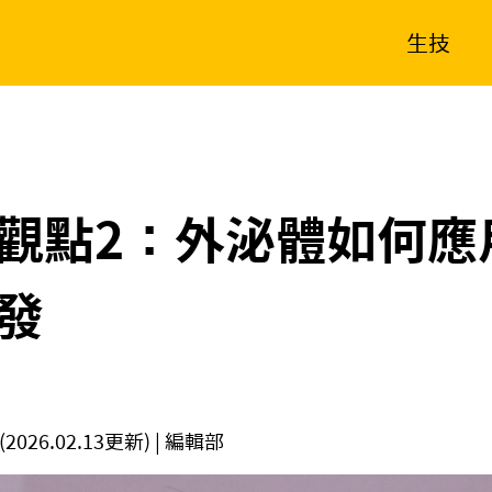
生技
消費生活
在地品牌
財經
健康
新南向
體育
觀點2：外泌體如何應
發
(2026.02.13更新)
| 編輯部