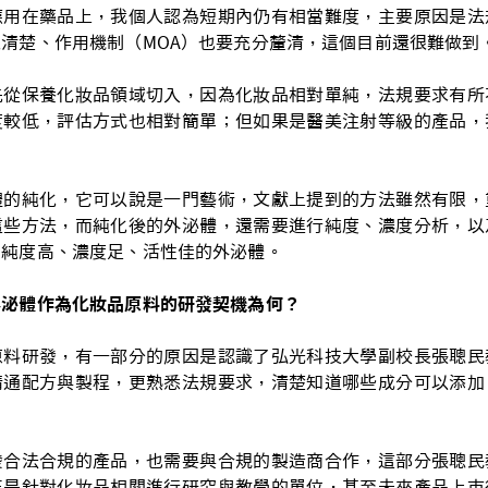
應用在藥品上，我個人認為短期內仍有相當難度，主要原因是法
清楚、作用機制（MOA）也要充分釐清，這個目前還很難做到
先從保養化妝品領域切入，因為化妝品相對單純，法規要求有所
度較低，評估方式也相對簡單；但如果是醫美注射等級的產品，
體的純化，它可以說是一門藝術，文獻上提到的方法雖然有限，
這些方法，而純化後的外泌體，還需要進行純度、濃度分析，以
到純度高、濃度足、活性佳的外泌體。
外泌體作為化妝品原料的研發契機為何？
原料研發，有一部分的原因是認識了弘光科技大學副校長張聰民
精通配方與製程，更熟悉法規要求，清楚知道哪些成分可以添加
。
發合法合規的產品，也需要與合規的製造商合作，這部分張聰民
正是針對化妝品相關進行研究與教學的單位，甚至未來產品上市