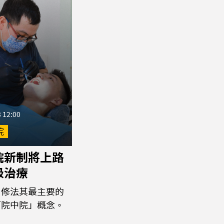
 12:00
院
院新制將上路
級治療
，修法其最主要的
「院中院」概念。