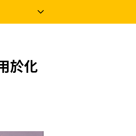
政治
用於化