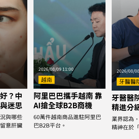
2026/08/09 11:00
2026/08/08
越南
牙醫醫
好？中
阿里巴巴攜手越南 靠
牙醫醫
與迷思
AI搶全球B2B商機
精進分
況與哪些
60萬件越南商品進駐阿里巴
業界認為
留意肝臟
巴B2B平台。
精神在於