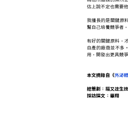
估上說不定也需要
我擅長的是關鍵原
幫自己培養競爭者
有好的關鍵原料，
自產的廠商並不多。
用，開發出更具競
本文摘錄自《
外泌
總策劃：福又達生
採訪撰文：畢翔