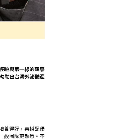
經驗與第一線的觀察
勾勒出台灣外泌體產
培養得好，再搭配優
一般團隊更熟悉。不