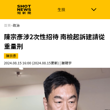
生技
生技
政治
消費生活
在地品牌
財經
健康
首頁
>
政治
陳宗彥涉2次性招待 南檢起訴建請從
新南向
體育
重量刑
陳宗彥
2024.08.15 16:00
(2024.08.15更新)
| 謝硯宇