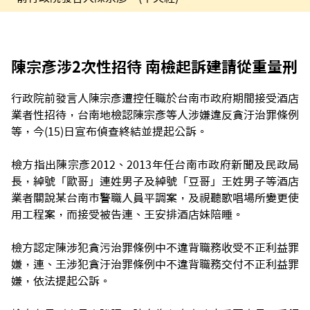
陳宗彥涉2次性招待 南檢起訴建請從重量刑
行政院前發言人陳宗彥遭控任職於台南市政府期間接受酒店
業者性招待，台南地檢認陳宗彥等人涉嫌違反貪汙治罪條例
等，今(15)日宣布偵查終結並提起公訴。
檢方指出陳宗彥2012、2013年任台南市政府新聞及民政局
長，綽號「歐哥」連姓男子及綽號「豆哥」王姓男子等酒店
業者關說某台南市警職人員平調案，及視聽歌唱場所變更使
用工程案，而接受被告連、王安排酒店妹陪睡。
檢方認定陳涉犯貪污治罪條例中不違背職務收受不正利益罪
嫌，連、王涉犯貪汙治罪條例中不違背職務交付不正利益罪
嫌，依法提起公訴。