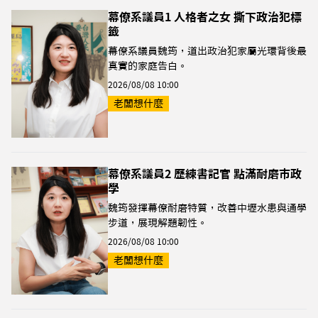
幕僚系議員1 人格者之女 撕下政治犯標
籤
幕僚系議員魏筠，道出政治犯家屬光環背後最
真實的家庭告白。
2026/08/08 10:00
老闆想什麼
幕僚系議員2 歷練書記官 點滿耐磨市政
學
魏筠發揮幕僚耐磨特質，改善中壢水患與通學
步道，展現解題韌性。
2026/08/08 10:00
老闆想什麼