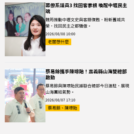
幕僚系議員3 找回客家根 喚醒中壢民主
魂
魏筠推動中壢文史與客語復甦，盼新舊城共
榮，找回民主之都驕傲。
2026/08/08 10:00
老闆想什麼
蔡易餘攜手陳琮貽！嘉義縣山海雙總部
啟動
蔡易餘與陳琮貽民雄聯合總部今日進駐，展現
山海團結氣勢。
2026/08/07 17:10
蔡易餘、陳琮貽