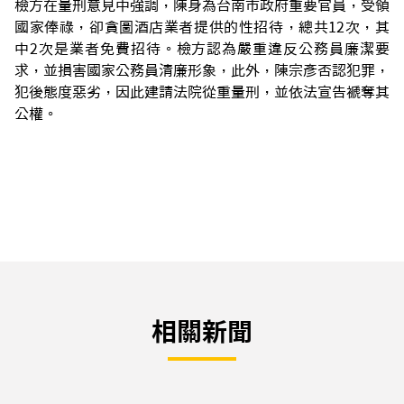
檢方在量刑意見中強調，陳身為台南市政府重要官員，受領
國家俸祿，卻貪圖酒店業者提供的性招待，總共12次，其
中2次是業者免費招待。檢方認為嚴重違反公務員廉潔要
求，並損害國家公務員清廉形象，此外，陳宗彥否認犯罪，
犯後態度惡劣，因此建請法院從重量刑，並依法宣告褫奪其
公權。
相關新聞