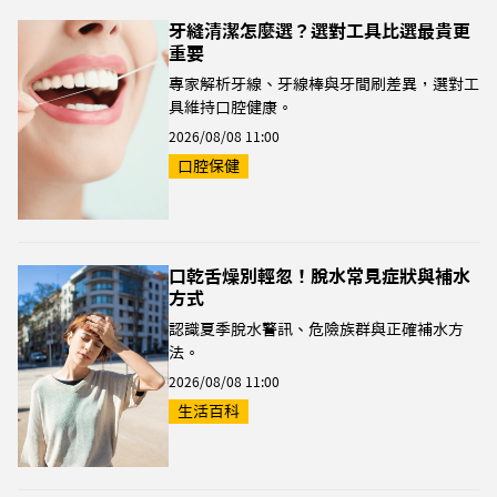
牙縫清潔怎麼選？選對工具比選最貴更
重要
專家解析牙線、牙線棒與牙間刷差異，選對工
具維持口腔健康。
2026/08/08 11:00
口腔保健
口乾舌燥別輕忽！脫水常見症狀與補水
方式
認識夏季脫水警訊、危險族群與正確補水方
法。
2026/08/08 11:00
生活百科