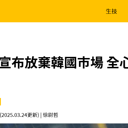
生技
消費生活
在地品牌
財經
健康
新南向
體育
宣布放棄韓國市場 全
(2025.03.24更新)
| 徐尉哲