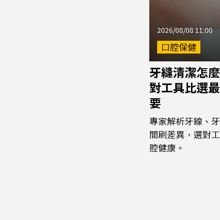
2026/08/08 11:00
口腔保健
牙縫清潔怎麼
對工具比選最
要
專家解析牙線、牙
間刷差異，選對工
腔健康。