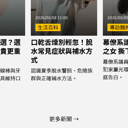
2026/08/08 11:00
2026/08/08
生活百科
專訪魏
選？選
口乾舌燥別輕忽！脫
幕僚系議
貴更重
水常見症狀與補水方
之女 
式
幕僚系議
犯家屬光
線棒與牙
認識夏季脫水警訊、危險族
庭告白。
具維持口
群與正確補水方法。
更多新聞 →