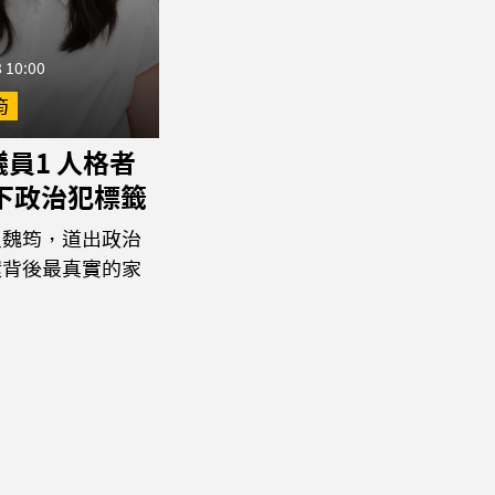
 10:00
筠
員1 人格者
撕下政治犯標籤
員魏筠，道出政治
環背後最真實的家