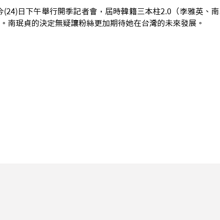
ls將於今(24)日下午舉行開季記者會，屆時韓籍三本柱2.0（李雅英
。南珉貞的決定無疑讓粉絲更加期待她在台灣的未來發展。