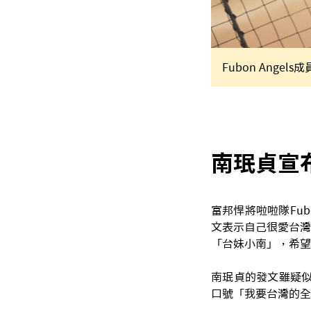
Fubon Ange
南珉貞宣
富邦悍將啦啦隊Fu
文表示自己很愛台灣
「台妹小南」，希望
南珉貞的發文雖疑似
口號「我要台灣的全