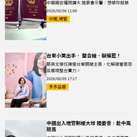
中國國安權限擴大 陸委會示警：想禁你就禁
2026/08/06 11:00
中國,境管
台東小英出手， 整合綠，裂解藍！
蔡英文接任陳瑩台東競總主委，化解綠營恩怨
並展現整合實力。
2026/08/05 17:17
多多益善
中國出入境管制權大增 陸委會：赴中風
險高