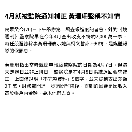
4月就被監院通知補正 黃珊珊堅稱不知情
民眾黨今(20)日下午舉辦第二場查帳進度記者會，針對《鏡
週刊》監察院早在今年4月查出收支不符約2,000萬一事，
時任競選總幹事黃珊珊表示她與柯文哲都不知情，是媒體報
導的假訊息。
黃珊珊指出當時競總申報給監察院的日期為4月7日，但這
天是週日並非上班日，監察院是在4月8日系統退回要求補
正，上面僅說明「不完整資料」5個字，並未提到支出差額
2千萬。財務部門進一步詢問監院後，得到的回覆是因收入
高於帳戶內金額，要求他們去查。