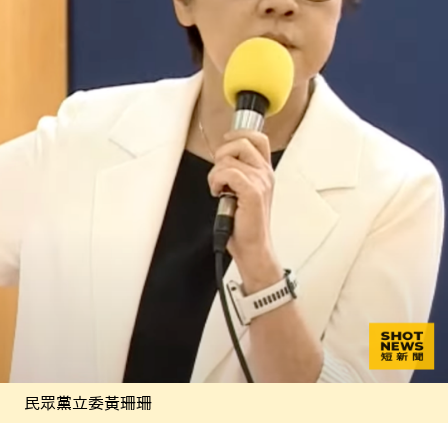
民眾黨立委黃珊珊