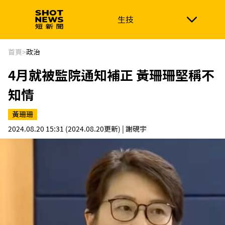
生技
生技
政治
消費生活
在地品牌
財經
健康
首頁
>
政治
4月就被監院通知補正 黃珊珊堅稱不
新南向
體育
知情
黃珊珊
2024.08.20 15:31
(2024.08.20更新)
| 謝硯宇