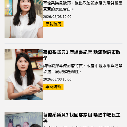
幕僚系議員魏筠，道出政治犯家屬光環背後最
真實的家庭告白。
2026/08/08 10:00
專訪魏筠
幕僚系議員2 歷練書記官 點滿耐磨市政
學
魏筠發揮幕僚耐磨特質，改善中壢水患與通學
步道，展現解題韌性。
2026/08/08 10:00
專訪魏筠
幕僚系議員3 找回客家根 喚醒中壢民主
魂