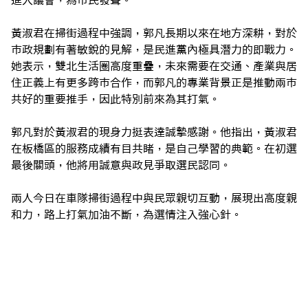
進入議會，為市民發聲。
黃淑君在掃街過程中強調，郭凡長期以來在地方深耕，對於
市政規劃有著敏銳的見解，是民進黨內極具潛力的即戰力。
她表示，雙北生活圈高度重疊，未來需要在交通、產業與居
住正義上有更多跨市合作，而郭凡的專業背景正是推動兩市
共好的重要推手，因此特別前來為其打氣。
郭凡對於黃淑君的現身力挺表達誠摯感謝。他指出，黃淑君
在板橋區的服務成績有目共睹，是自己學習的典範。在初選
最後關頭，他將用誠意與政見爭取選民認同。
兩人今日在車隊掃街過程中與民眾親切互動，展現出高度親
和力，路上打氣加油不斷，為選情注入強心針。