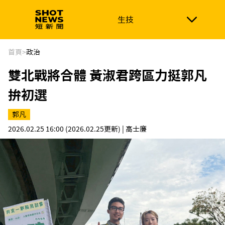
生技
生技
政治
消費生活
在地品牌
財經
健康
首頁
>
政治
雙北戰將合體 黃淑君跨區力挺郭凡
新南向
體育
拚初選
郭凡
2026.02.25 16:00
(2026.02.25更新)
| 高士廉