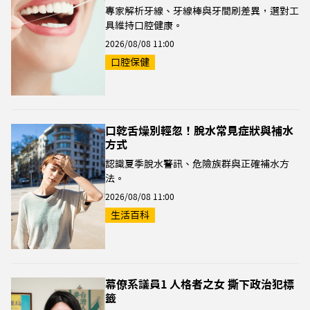
專家解析牙線、牙線棒與牙間刷差異，選對工
具維持口腔健康。
2026/08/08 11:00
口腔保健
口乾舌燥別輕忽！脫水常見症狀與補水
方式
認識夏季脫水警訊、危險族群與正確補水方
法。
2026/08/08 11:00
生活百科
幕僚系議員1 人格者之女 撕下政治犯標
籤