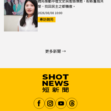
魏筠推動中壢文史與客語復甦，盼新舊城共
榮，找回民主之都驕傲。
2026/08/08 10:00
專訪魏筠
更多新聞 →