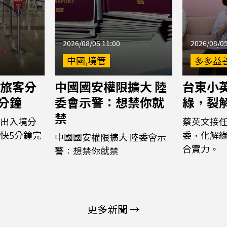
2026/08/06 11:00
2026/08/05
中國,境管
多多益
旅客分
中國國安權限擴大 陸
台東小
5分鐘
委會示警：想禁你就
綠，裂
禁
出入境分
蔡英文接
快5分鐘完
委，化解
中國國安權限擴大 陸委會示
合實力。
警：想禁你就禁
更多新聞 →