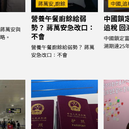
蔣萬安,廚餘
中國,追
營養午餐廚餘給弱
中國鎖
勢？ 蔣萬安急改口：
追稅 回
蔣萬安與
不會
略。
中國鎖定富
溯期達25
營養午餐廚餘給弱勢？ 蔣萬
安急改口：不會