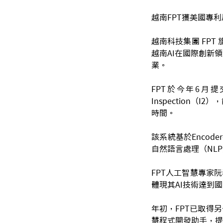
越南FPT獲美國專利
越南科技集團 FPT
越南AI在國際創新
業。
FPT於今年6月提交
Inspection
時間。
該系統基於Encod
自然語言處理（NL
FPT人工智慧專家阮
體現其AI技術達到
年初，FPT已取得
慧程式開發助手，提