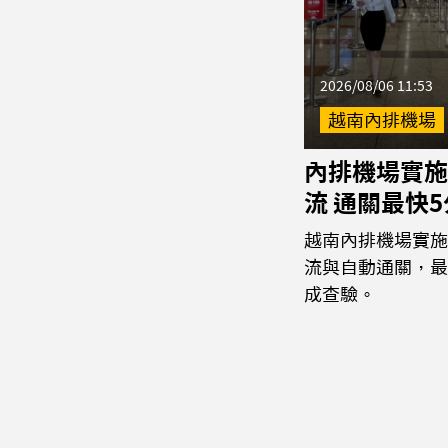
2026/08/06 11:53
越南內排機場
內排機場實施
流 通關最快
越南內排機場實施
流與自動通關，最
成查驗。