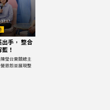
 17:17
善
英出手， 整合
解藍！
任陳瑩台東競總主
綠營恩怨並展現整