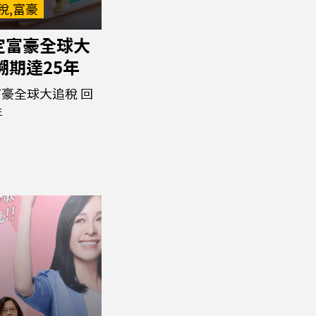
稅,富豪
定富豪全球大
溯期達25年
豪全球大追稅 回
年