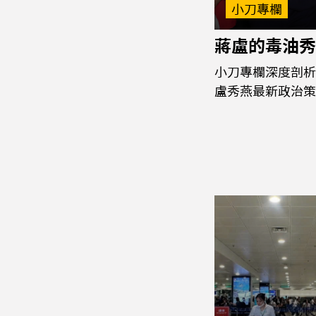
小刀專欄
蔣盧的毒油秀
小刀專欄深度剖析
盧秀燕最新政治策