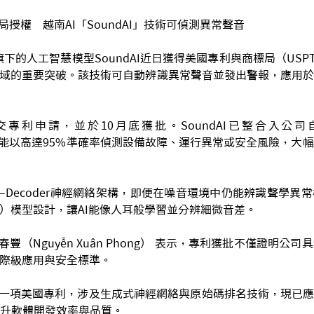
局授權 越南AI「SoundAI」技術可偵測異常聲音
 旗下的人工智慧模型SoundAI近日獲得美國專利與商標局（US
領域的重要突破。該技術可自動辨識異常聲音並發出警報，應用
專利申請，並於10月底獲批。SoundAI已整合入公司自主平台
（I2），能以高達95%準確率偵測設備故障、運行異常或安全風險，
er–Decoder神經網絡架構，即便在噪音環境中仍能辨識聲學
P）模型設計，讓AI能像人耳般學習並分辨細微音差。
春豐（Nguyễn Xuân Phong） 表示，專利獲批不僅證明公
國際級應用與安全標準。
另一項美國專利，涉及生成式神經網絡與原始碼排名技術，現已應用於
升軟體開發效率與品質。