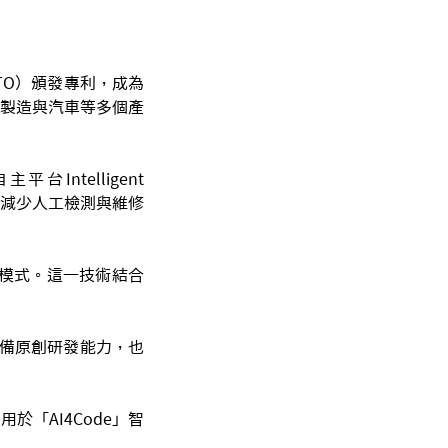
PTO）頒發專利，成為
於製造與汽車等多個產
Intelligent
大幅減少人工檢測與維修
異常模式。這一技術結合
司具備原創研發能力，也
「AI4Code」智