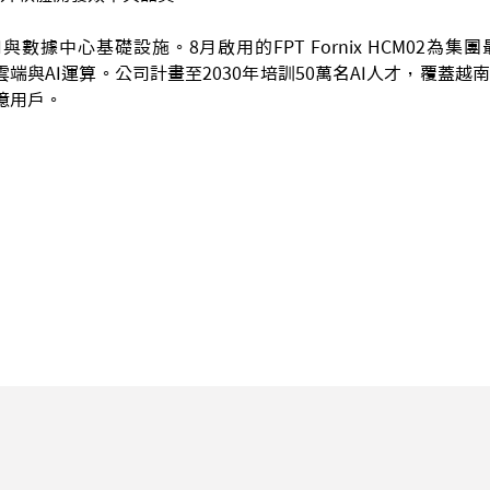
I與數據中心基礎設施。8月啟用的FPT Fornix HCM02為
援雲端與AI運算。公司計畫至2030年培訓50萬名AI人才，覆蓋越
億用戶。