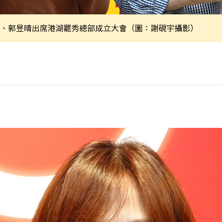
、郭昱晴出席港湖罷秀總部成立大會（圖：謝硯宇攝影）