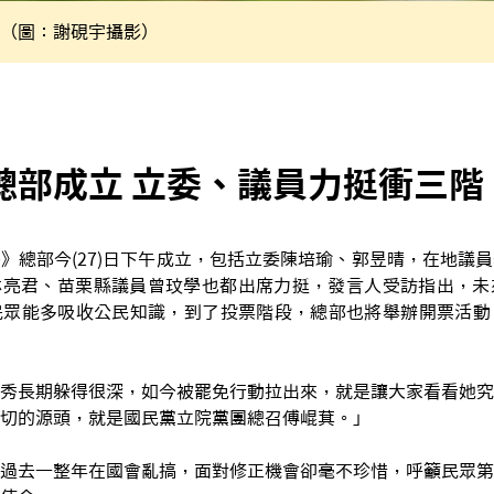
（圖：謝硯宇攝影）
總部成立 立委、議員力挺衝三階
》總部今(27)日下午成立，包括立委陳培瑜、郭昱晴，在地議
林亮君、苗栗縣議員曾玟學也都出席力挺，發言人受訪指出，未
民眾能多吸收公民知識，到了投票階段，總部也將舉辦開票活動
秀長期躲得很深，如今被罷免行動拉出來，就是讓大家看看她究
切的源頭，就是國民黨立院黨團總召傅崐萁。」
過去一整年在國會亂搞，面對修正機會卻毫不珍惜，呼籲民眾第