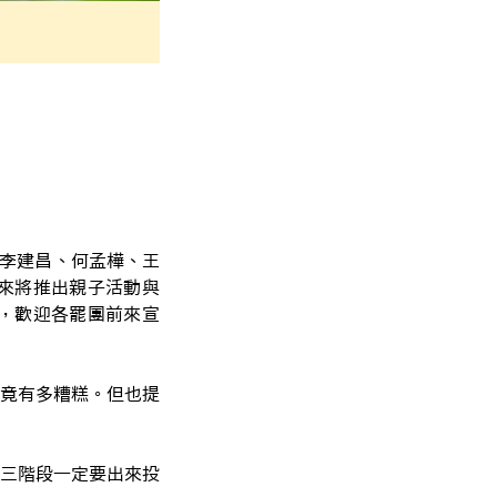
員李建昌、何孟樺、王
來將推出親子活動與
，歡迎各罷團前來宣
竟有多糟糕。但也提
三階段一定要出來投