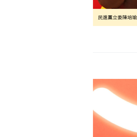
民進黨立委陳培瑜