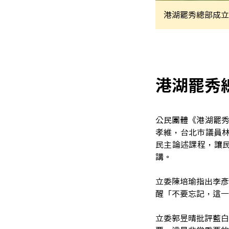
港湖罷秀總部成立
港湖罷秀
公民團體《港湖罷秀
孝維，台北
市議員
民主論述課程，讓
講。
立委陳培瑜指出李彥
醒「不要忘記，這一
立委郭昱晴批評藍白