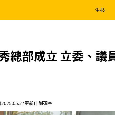
生技
消費生活
在地品牌
財經
健康
新南向
體育
秀總部成立 立委、議
(2025.05.27更新)
| 謝硯宇