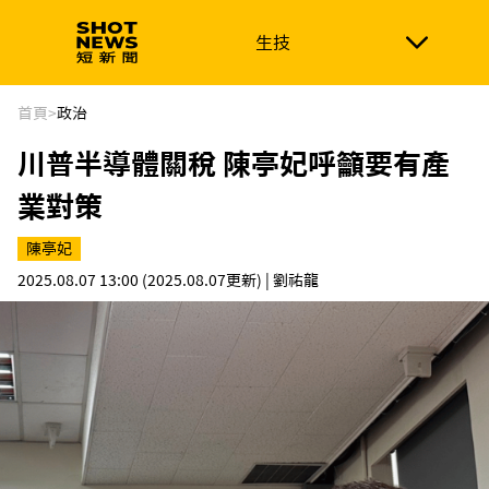
生技
生技
政治
消費生活
在地品牌
財經
健康
首頁
>
政治
川普半導體關稅 陳亭妃呼籲要有產
新南向
體育
業對策
陳亭妃
2025.08.07 13:00
(2025.08.07更新)
| 劉祐龍