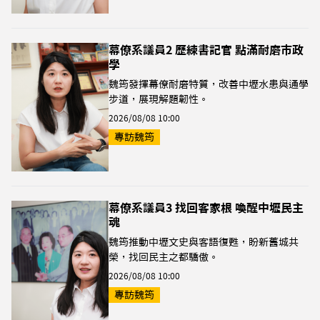
幕僚系議員2 歷練書記官 點滿耐磨市政
學
魏筠發揮幕僚耐磨特質，改善中壢水患與通學
步道，展現解題韌性。
2026/08/08 10:00
專訪魏筠
幕僚系議員3 找回客家根 喚醒中壢民主
魂
魏筠推動中壢文史與客語復甦，盼新舊城共
榮，找回民主之都驕傲。
2026/08/08 10:00
專訪魏筠