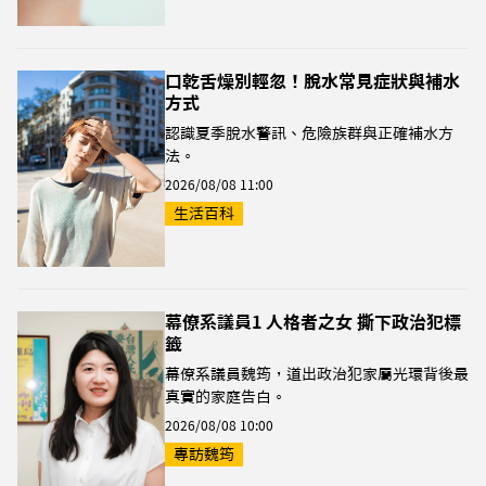
口乾舌燥別輕忽！脫水常見症狀與補水
方式
認識夏季脫水警訊、危險族群與正確補水方
法。
2026/08/08 11:00
生活百科
幕僚系議員1 人格者之女 撕下政治犯標
籤
幕僚系議員魏筠，道出政治犯家屬光環背後最
真實的家庭告白。
2026/08/08 10:00
專訪魏筠