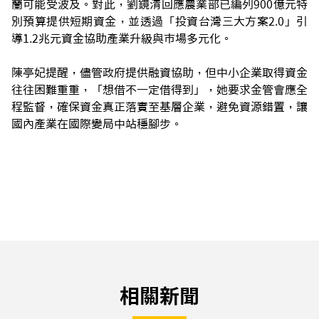
蘭可能受波及。對此，劉鏡清回應農業部已編列900億元特
別預算提供短期資金，並透過「投資台灣三大方案2.0」引
導1.2兆元資金協助產業升級與市場多元化。
陳亭妃提醒，儘管政府提供融資協助，但中小企業取得資金
往往困難重重，「想借不一定借得到」，她要求金管會應全
程監督，確保資金真正落實至基層企業，避免資源錯置，讓
國內產業在國際變局中站穩腳步。
相關新聞