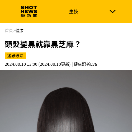
生技
生技
政治
消費生活
在地品牌
財經
健康
首頁
>
健康
頭髮變黑就靠黑芝麻？
新南向
體育
迷思破除
2024.08.10 13:00
(2024.08.10更新)
| 健康記者Eva