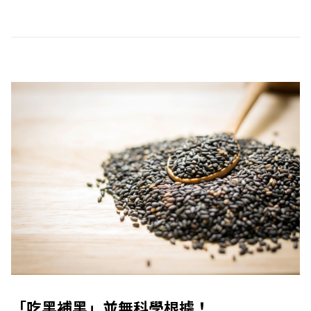
「吃黑補黑」並無科學根據！