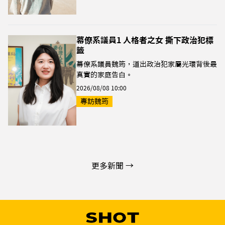
幕僚系議員1 人格者之女 撕下政治犯標
籤
幕僚系議員魏筠，道出政治犯家屬光環背後最
真實的家庭告白。
2026/08/08 10:00
專訪魏筠
更多新聞 →