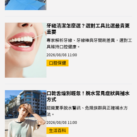
牙縫清潔怎麼選？選對工具比選最貴更
重要
專家解析牙線、牙線棒與牙間刷差異，選對工
具維持口腔健康。
2026/08/08 11:00
口腔保健
口乾舌燥別輕忽！脫水常見症狀與補水
方式
認識夏季脫水警訊、危險族群與正確補水方
法。
2026/08/08 11:00
生活百科