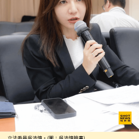
立法委員吳沛憶。(圖：吳沛憶臉書)