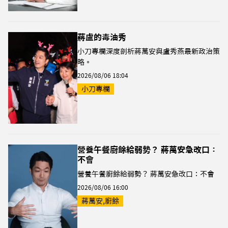
蔣盧的毒油秀
小刀專欄深度剖析蔣萬安與盧秀燕最新政治策
略。
2026/08/06 18:04
小刀專欄
營養午餐廚餘給弱勢？ 蔣萬安急改口：
不會
營養午餐廚餘給弱勢？ 蔣萬安急改口：不會
2026/08/06 16:00
蔣萬安,廚餘