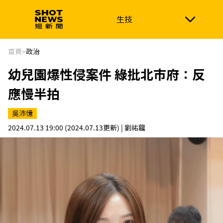
生技
生技
政治
消費生活
在地品牌
財經
健康
首頁
>
政治
幼兒園爆性侵案件 綠批北市府：反
新南向
體育
應慢半拍
吳沛憶
2024.07.13 19:00
(2024.07.13更新)
| 劉祐龍