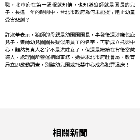
職，北市府在第一通報就知情，也知道狼師就是園長的兒
子，長達一年的時間中，台北市政府為何未能提早阻止幼童
受害悲劇？
許淑華表示，狼師的母親是幼園園園長，事發後還涉嫌包庇
兒子，狼師幼兒園園長疑似用員工的名字，再新成立托嬰中
心，雖然負責人名字不是洪姓女子，但還是繼續在背後當藏
鏡人，處理園所營運相關事務，她要求北市府社會局、教育
局立即啟動調查，別讓幼兒園或托嬰中心成為犯罪溫床！
相關新聞