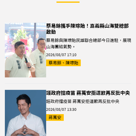
蔡易餘攜手陳琮貽！嘉義縣山海雙總部
啟動
蔡易餘與陳琮貽民雄聯合總部今日進駐，展現
山海團結氣勢。
2026/08/07 17:10
蔡易餘、陳琮貽
誣政府擋疫苗 蔣萬安拒道歉再反批中央
誣政府擋疫苗 蔣萬安拒道歉再反批中央
2026/08/07 13:30
蔣萬安