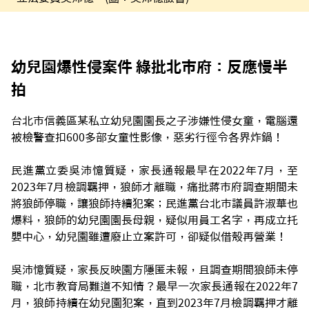
幼兒園爆性侵案件 綠批北市府：反應慢半
拍
台北市信義區某私立幼兒園園長之子涉嫌性侵女童，電腦還
被檢警查扣600多部女童性影像，惡劣行徑令各界炸鍋！
民進黨立委吳沛憶質疑，家長通報最早在2022年7月，至
2023年7月檢調羈押，狼師才離職，痛批蔣市府調查期間未
將狼師停職，讓狼師持續犯案；民進黨台北市議員許淑華也
爆料，狼師的幼兒園園長母親，疑似用員工名字，再成立托
嬰中心，幼兒園雖遭廢止立案許可，卻疑似借殼再營業！
吳沛憶質疑，家長反映園方隱匿未報，且調查期間狼師未停
職，北市教育局難道不知情？最早一次家長通報在2022年7
月，狼師持續在幼兒園犯案，直到2023年7月檢調羈押才離