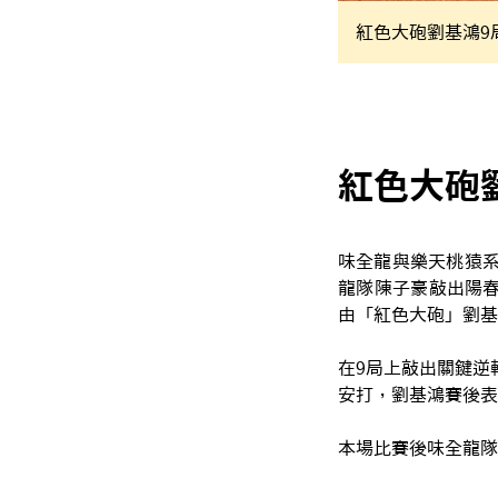
紅色大砲劉基鴻9
紅色大砲
味全龍與樂天桃猿系
龍隊陳子豪敲出陽春
由「紅色大砲」劉基
在9局上敲出關鍵逆
安打，劉基鴻賽後表
本場比賽後味全龍隊