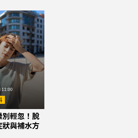
 11:00
科
燥別輕忽！脫
症狀與補水方