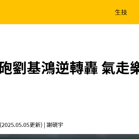
生技
消費生活
在地品牌
財經
健康
新南向
體育
砲劉基鴻逆轉轟 氣走
(2025.05.05更新)
| 謝硯宇