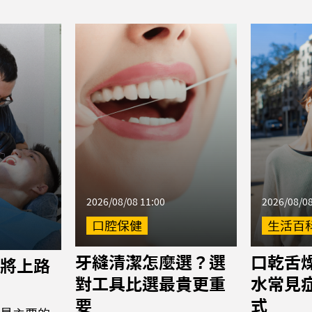
2026/08/08 11:00
2026/08/08
口腔保健
生活百
牙縫清潔怎麼選？選
口乾舌
將上路
對工具比選最貴更重
水常見
要
式