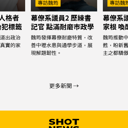
專訪魏筠
專訪魏
 人格者
幕僚系議員2 歷練書
幕僚系議
治犯標籤
記官 點滿耐磨市政學
家根 
道出政治
魏筠發揮幕僚耐磨特質，改
魏筠推動
真實的家
善中壢水患與通學步道，展
甦，盼新
現解題韌性。
主之都驕
更多新聞 →