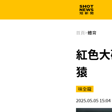
生技
政治
首頁
>
體育
紅色大
猿
味全龍
2025.05.05 15:04