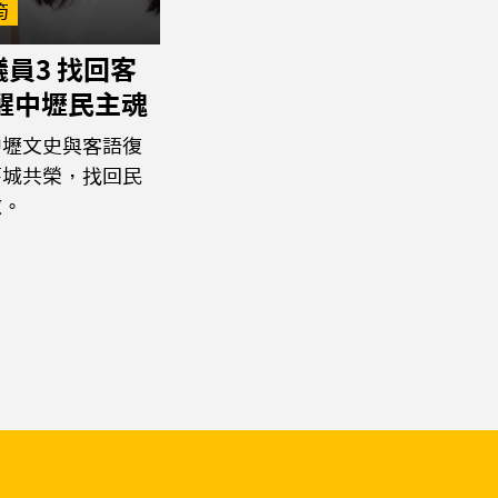
筠
員3 找回客
喚醒中壢民主魂
中壢文史與客語復
舊城共榮，找回民
傲。