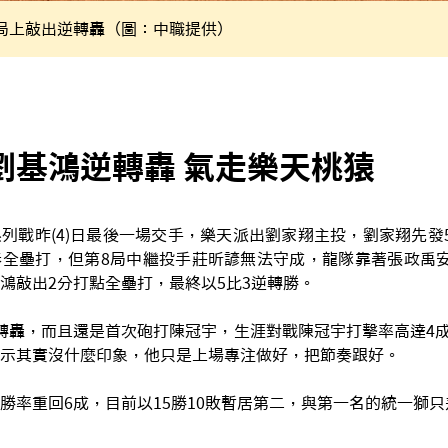
局上敲出逆轉轟（圖：中職提供）
劉基鴻逆轉轟 氣走樂天桃猿
列戰昨(4)日最後一場交手，樂天派出劉家翔主投，劉家翔先發
全壘打，但第8局中繼投手莊昕諺無法守成，龍隊靠著張政禹安
鴻敲出2分打點全壘打，最終以5比3逆轉勝。
轉轟，而且還是首次砲打陳冠宇，生涯對戰陳冠宇打擊率高達4成4
示其實沒什麼印象，他只是上場專注做好，把節奏跟好。
勝率重回6成，目前以15勝10敗暫居第二，與第一名的統一獅只差