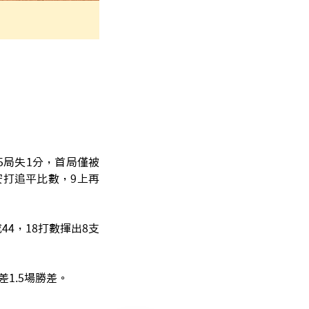
5局失1分，首局僅被
打追平比數，9上再
4，18打數揮出8支
1.5場勝差。