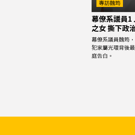
專訪魏筠
幕僚系議員1
之女 撕下政
幕僚系議員魏筠，
犯家屬光環背後最
庭告白。