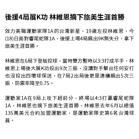
後援4局展K功 林維恩摘下旅美生涯首勝
效力美職運動家隊1A的台灣新星，19歲左投林維恩，今
(18)日面對響尾蛇隊1A，後援上場4局飆出9K無失分，拿下
旅美生涯首勝。
林維恩在6局下登板投球，當時雙方暫時以3:3打成平手，林
維恩上場後大展K功投出9次三振，沒讓對手擊出任何安打
也沒投出四壞球保送，在7局2出局後更是連續飆出5次三
振，防禦率降至0.75。
運動家1A在9局上攻下超前分，終場以4:3打贏響尾蛇隊
1A，林維恩也摘下旅美生涯首勝，林維恩去年6月以總值
135萬美元合約加盟運動家，是運動家隊史第6名台灣球
員。