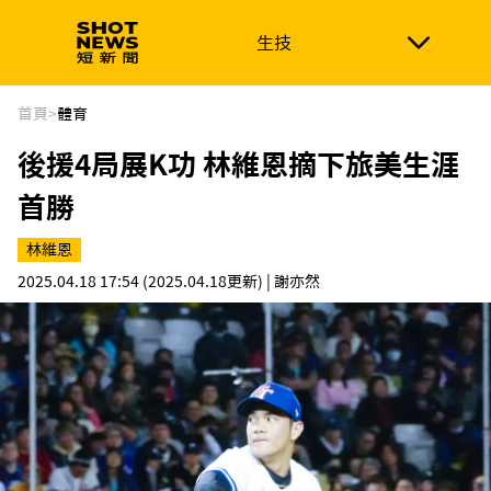
生技
生技
政治
消費生活
在地品牌
財經
健康
首頁
>
體育
後援4局展K功 林維恩摘下旅美生涯
新南向
體育
首勝
林維恩
2025.04.18 17:54
(2025.04.18更新)
| 謝亦然