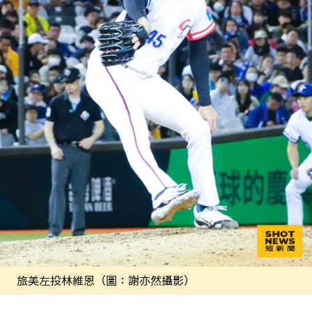
旅美左投林維恩（圖：謝亦然攝影）